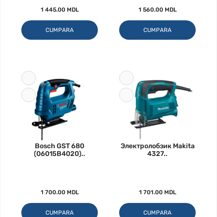
1 445.00 MDL
1 560.00 MDL
CUMPARA
CUMPARA
Bosch GST 680
Электролобзик Makita
(06015B4020)..
4327..
1 700.00 MDL
1 701.00 MDL
CUMPARA
CUMPARA