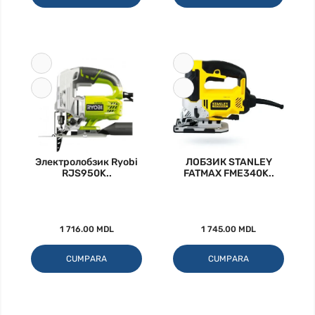
Электролобзик Ryobi
ЛОБЗИК STANLEY
RJS950K..
FATMAX FME340K..
1 716.00 MDL
1 745.00 MDL
CUMPARA
CUMPARA