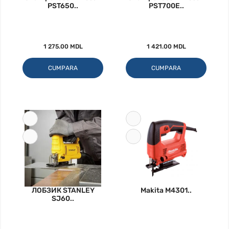
PST650..
PST700E..
1 275.00 MDL
1 421.00 MDL
CUMPARA
CUMPARA
ЛОБЗИК STANLEY
Makita M4301..
SJ60..