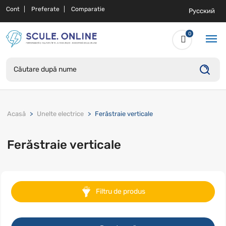
Cont
Preferate
Comparatie
Русский
0
Acasă
Unelte electrice
Ferăstraie verticale
Ferăstraie verticale
Filtru de produs