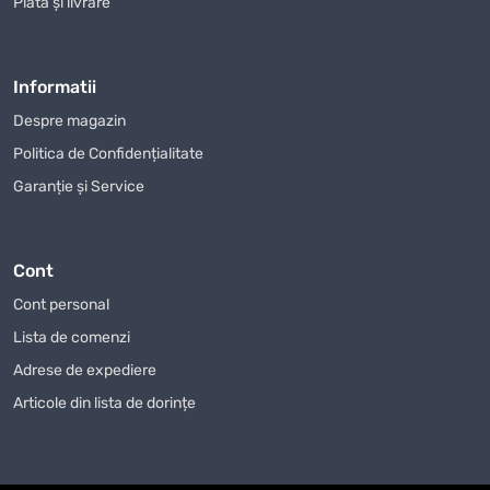
Plată și livrare
utilizare periodică — nu mai mult de 2–3 ore pe zi, cu
pauze obligatorii pentru răcirea motorului. Puterea
lor variază de obicei între 400 și 600 W, iar
Informatii
adâncimea maximă de tăiere în lemn rareori
depășește 65–80 mm, iar în metal — 5–6 mm. Un
Despre magazin
ferăstrău vertical ieftin
pentru casă se remarcă
Politica de Confidențialitate
prin greutate redusă, dimensiuni compacte și dotări
Garanție și Service
de bază. Este alegerea perfectă pentru reparații
minore, hobby-uri, asamblarea mobilierului DIY sau
lucrări sezoniere la vilă.
Cont
Ferăstraie pendulare profesionale
Cont personal
pentru regim intens
Lista de comenzi
Sculele profesionale sunt dezvoltate pentru o
Adrese de expediere
exploatare zilnică de lungă durată sub sarcini mari.
Articole din lista de dorințe
Aceste modele au o putere de la 700 până la 1000 W
și chiar mai mult, reductor ranforsat în carcasă
metalică, sistem eficient de răcire și electronică