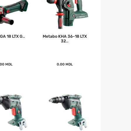
GA 18 LTX G..
Metabo KHA 36-18 LTX
32..
.00 MDL
0.00 MDL