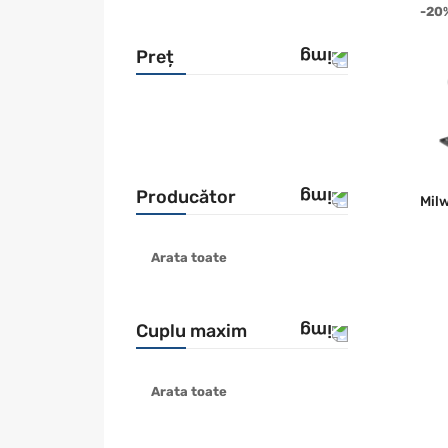
-20
Preț
Producător
Mil
Arata toate
BOSCH
DEWALT
Hikoki
Cuplu maxim
MAKITA
METABO
Arata toate
2576 Nm
MILWAUKEE
RYOBI