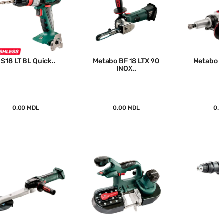
S18 LT BL Quick..
Metabo BF 18 LTX 90
Metabo 
INOX..
0.00 MDL
0.00 MDL
0