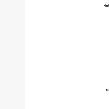
Met
M