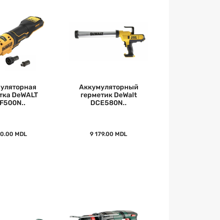
уляторная
Аккумуляторный
тка DeWALT
герметик DeWalt
F500N..
DCE580N..
10.00 MDL
9 179.00 MDL