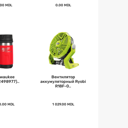
.00 MDL
0.00 MDL
lwaukee
Вентилятор
2498977)..
аккумуляторный Ryobi
R18F-0..
0.00 MDL
1 029.00 MDL