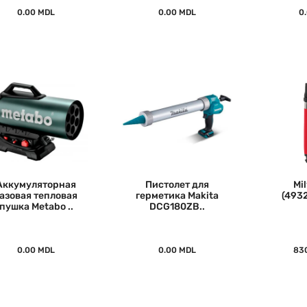
0.00 MDL
0.00 MDL
0
Аккумуляторная
Пистолет для
Mi
газовая тепловая
герметика Makita
(493
пушка Metabo ..
DCG180ZB..
0.00 MDL
0.00 MDL
83