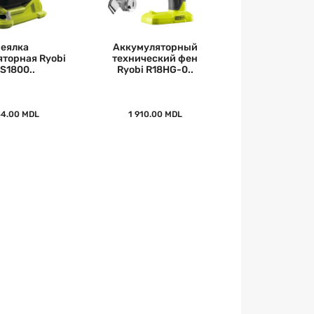
еялка
Аккумуляторный
яторная Ryobi
технический фен
S1800..
Ryobi R18HG-0..
44.00 MDL
1 910.00 MDL