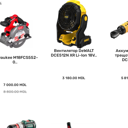
%
Вентилятор DeWALT
Аккум
DCE512N XR Li-Ion 18V..
трещо
waukee M18FCS552-
DC
0..
3 180.00 MDL
5 8
7 000.00 MDL
8 800.00 MDL