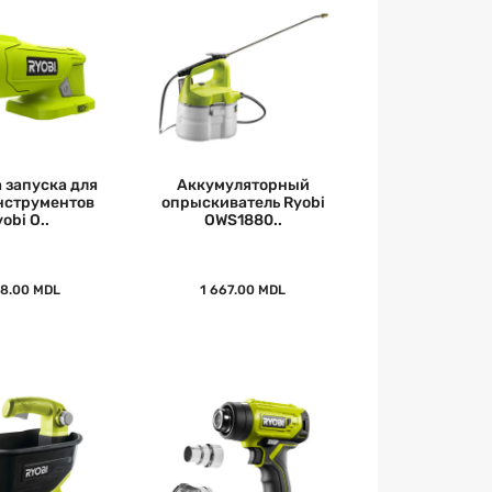
 запуска для
Аккумуляторный
нструментов
опрыскиватель Ryobi
obi O..
OWS1880..
68.00 MDL
1 667.00 MDL