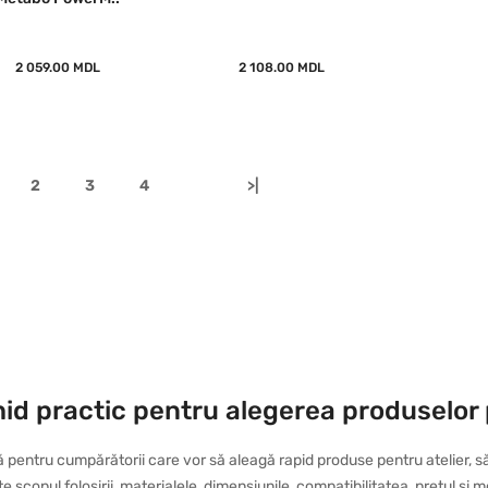
2 059.00 MDL
2 108.00 MDL
2
3
4
>|
id practic pentru alegerea produselor 
 pentru cumpărătorii care vor să aleagă rapid produse pentru atelier, 
zate scopul folosirii, materialele, dimensiunile, compatibilitatea, prețul ș