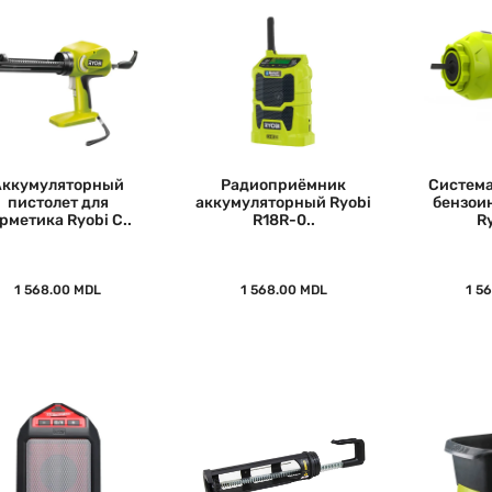
Аккумуляторный
Радиоприёмник
Система
пистолет для
аккумуляторный Ryobi
бензои
рметика Ryobi C..
R18R-0..
Ry
1 568.00 MDL
1 568.00 MDL
1 5