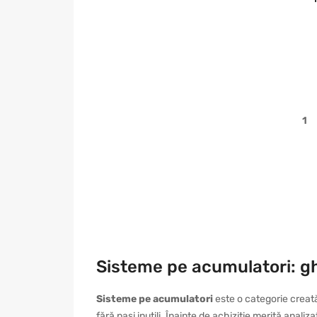
1
Sisteme pe acumulatori: gh
Sisteme pe acumulatori
este o categorie creată
fără pași inutili. Înainte de achiziție merită anali