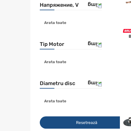
Напряжение, V
STANLEY
WORKER
Arata toate
18V
12V
B
12-18V
Tip Motor
10.8V
14.4/18 V
Arata toate
fara perii
18V / 4.0Ah
2x18 V
Diametru disc
Arata toate
76 mm
150 mm
Resetrează