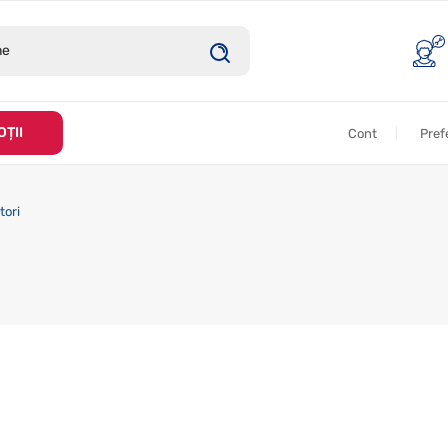
ȚII
Cont
Pref
tori