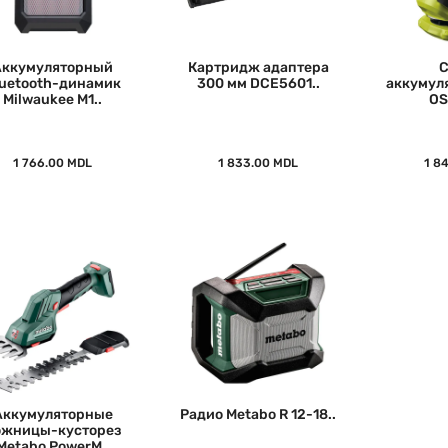
Аккумуляторный
Картридж адаптера
С
luetooth-динамик
300 мм DCE5601..
аккумул
Milwaukee M1..
OS
1 766.00 MDL
1 833.00 MDL
1 8
Аккумуляторные
Радио Metabo R 12-18..
ожницы-кусторез
Metabo PowerM..