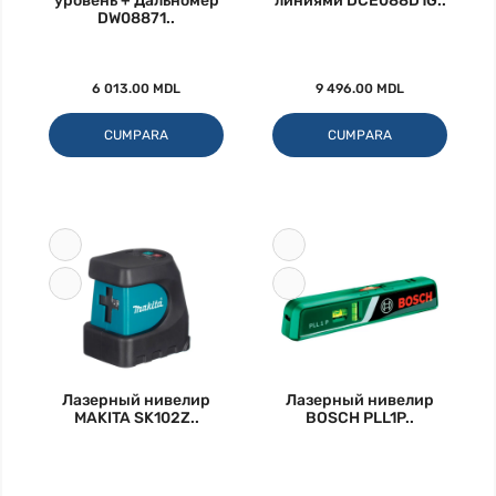
уровень + Дальномер
линиями DCE088D1G..
DW08871..
6 013.00 MDL
9 496.00 MDL
CUMPARA
CUMPARA
Лазерный нивелир
Лазерный нивелир
MAKITA SK102Z..
BOSCH PLL1P..