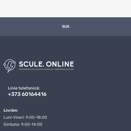
Cui se potrivește categoria „Nivele laser”
Categoria este utilă pentru persoane care caută soluții
SUS
pentru lucrări de reparație, pentru locuință, lucru, cadouri
sau activități de zi cu zi. Un cumpărător poate avea nevoie
de un produs simplu, altul de o variantă mai rezistentă, iar
altul de un model cu design plăcut și folosire intuitivă. De
aceea este important să nu alegeți doar după prima
fotografie. Citiți informațiile din fișa produsului, verificați
caracteristicile și comparați opțiunile apropiate. În acest
mod reduceți riscul unei achiziții nepotrivite și găsiți mai
ușor articolul care se integrează în rutina dumneavoastră.
Linie telefonică:
+373 60164416
Cum se face o alegere corectă
Livrăm
:
O alegere bună începe cu stabilirea scopului. Pentru
Luni-Vineri: 9:00-18:00
proiecte practice sunt importante detaliile practice:
Simbata: 9:00-14:00
dimensiunea, materialul, rezistența, modul de utilizare,