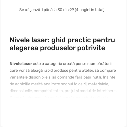
Se afișează 1 până la 30 din 99 (4 pagini în total)
Nivele laser: ghid practic pentru
alegerea produselor potrivite
Nivele laser
este o categorie creată pentru cumpărătorii
care vor să aleagă rapid produse pentru atelier, să compare
variantele disponibile și să comande fără pași inutili. Înainte
de achiziție merită analizate scopul folosirii, materialele,
dimensiunile, compatibilitatea, prețul și modul de întreținere.
Dacă vă interesează
nivele laser de cumpărat online în
Moldova
, începeți cu nevoia reală, apoi comparați câteva
produse apropiate. Un text bine structurat ajută pagina să
fie utilă pentru vizitatori și clară pentru motoarele de
căutare.