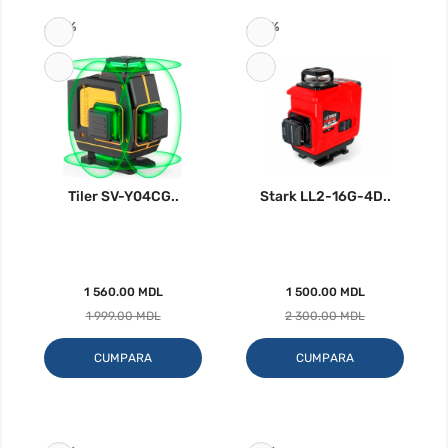
-22%
-35%
Tiler SV-Y04CG..
Stark LL2-16G-4D..
1 560.00 MDL
1 500.00 MDL
1 999.00 MDL
2 300.00 MDL
CUMPARA
CUMPARA