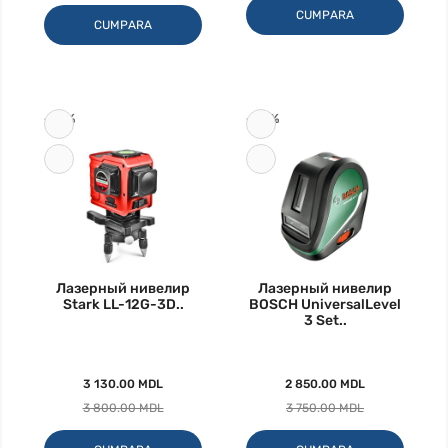
CUMPARA
CUMPARA
-18%
-24%
Лазерный нивелир
Лазерный нивелир
Stark LL-12G-3D..
BOSCH UniversalLevel
3 Set..
3 130.00 MDL
2 850.00 MDL
3 800.00 MDL
3 750.00 MDL