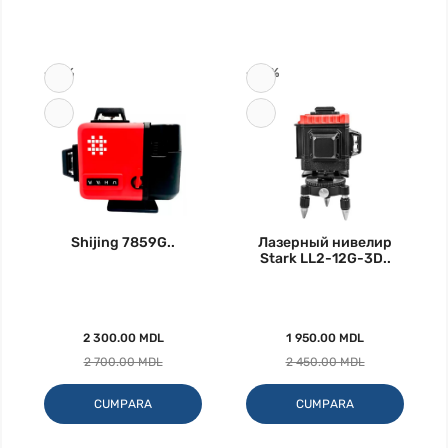
-15%
-20%
Shijing 7859G..
Лазерный нивелир
Stark LL2-12G-3D..
2 300.00 MDL
1 950.00 MDL
2 700.00 MDL
2 450.00 MDL
CUMPARA
CUMPARA