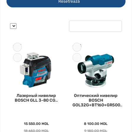
Resetrează
-17%
-12%
Лазерный нивелир
Оптический нивелир
BOSCH GLL 3-80 CG..
BOSCH
GOL32G+BT160+GR500..
15 550.00 MDL
8 100.00 MDL
18 650.00 MDL
9 180.00 MDL