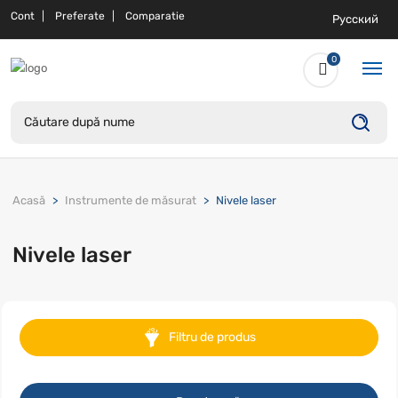
Cont
Preferate
Comparatie
Русский
0
Acasă
Instrumente de măsurat
Nivele laser
Nivele laser
Filtru de produs