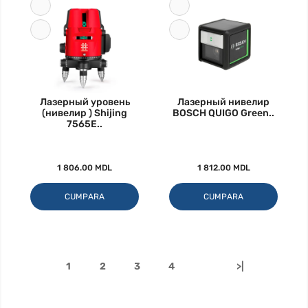
Лазерный уровень
Лазерный нивелир
(нивелир ) Shijing
BOSCH QUIGO Green..
7565E..
1 806.00 MDL
1 812.00 MDL
CUMPARA
CUMPARA
1
2
3
4
>|