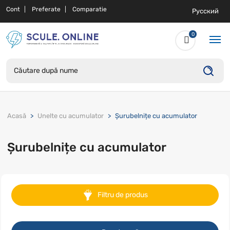
Cont
Preferate
Comparatie
Русский
0
Acasă
Unelte cu acumulator
Șurubelnițe cu acumulator
Șurubelnițe cu acumulator
Filtru de produs