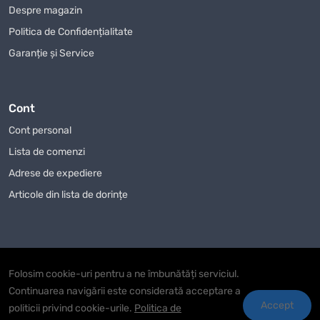
Compatibilitatea.
Comparați dimensiunile, formatul,
Despre magazin
accesoriile și condițiile de folosire.
Politica de Confidențialitate
Bugetul.
Prețul trebuie analizat împreună cu durata de
Garanție și Service
utilizare și utilitatea reală.
Întreținerea.
Un produs ușor de curățat și păstrat este mai
comod pe termen lung.
Cont
Legături utile în catalog
Cont personal
Lista de comenzi
Pentru o navigare mai comodă, descrierea include legături
interne relevante. Puteți reveni la categoria părinte
Adrese de expediere
echipamente de construcții pentru alegerea produselor
Articole din lista de dorințe
online
, unde se găsește o gamă mai largă de articole și
secțiuni apropiate. Această legătură este utilă când doriți să
comparați produse similare sau să descoperiți alternative
din aceeași ramură a catalogului.
Folosim cookie-uri pentru a ne îmbunătăți serviciul.
%s © SCULE.ONLINE - Instrumente profesionale pentru maeștri și
Categoria nu are în prezent subcategorii active separate.
Continuarea navigării este considerată acceptare a
începători!
Din acest motiv, alegerea se face direct din lista principală
Accept
politicii privind cookie-urile.
Politica de
de produse, folosind sortarea, fotografiile și informațiile din