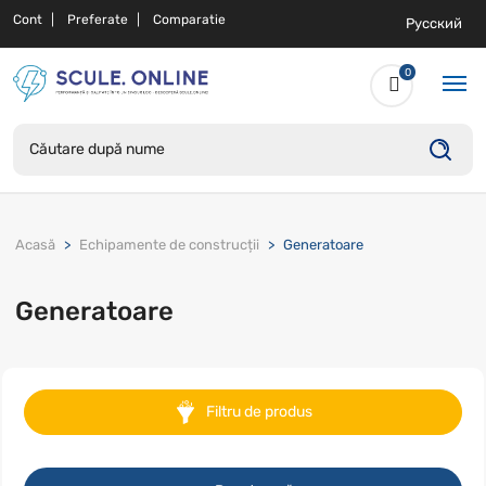
Cont
Preferate
Comparatie
Русский
0
Acasă
Echipamente de construcții
Generatoare
Generatoare
Filtru de produs