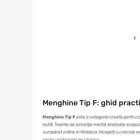
1
Menghine Tip F: ghid pract
Menghine Tip F
este o categorie creată pentru c
inutili. Înainte de achiziție merită analizate scopu
cumpărat online în Moldova
, începeți cu nevoia r
pentru motoarele de căutare.