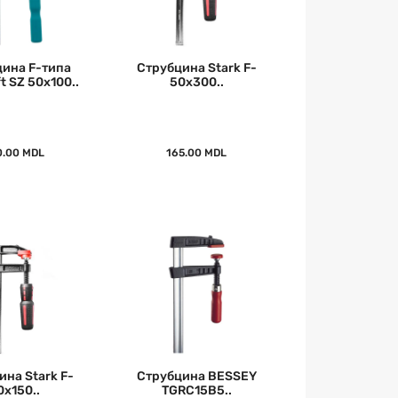
ина F-типа
Струбцина Stark F-
t SZ 50x100..
50x300..
0.00 MDL
165.00 MDL
ина Stark F-
Струбцина BESSEY
0x150..
TGRC15B5..