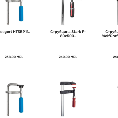
oegert HT3B911..
Струбцина Stark F-
Струбц
80x500..
WolfCraf
238.00 MDL
240.00 MDL
24