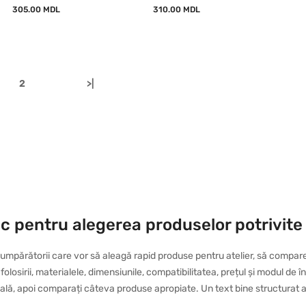
305.00 MDL
310.00 MDL
2
>|
ic pentru alegerea produselor potrivite
umpărătorii care vor să aleagă rapid produse pentru atelier, să compare
l folosirii, materialele, dimensiunile, compatibilitatea, prețul și modul d
eală, apoi comparați câteva produse apropiate. Un text bine structurat aju