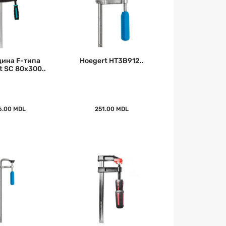
ина F-типа
Hoegert HT3B912..
t SC 80x300..
6.00 MDL
251.00 MDL