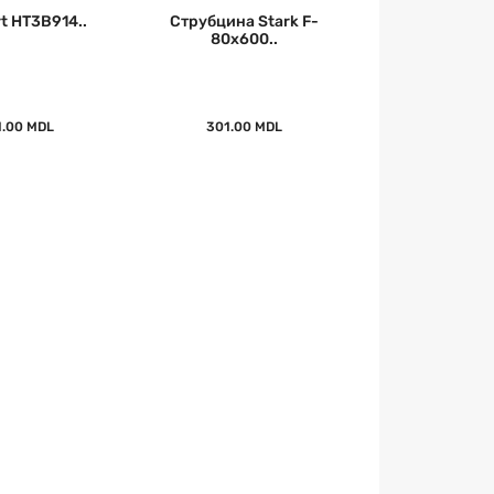
t HT3B914..
Струбцина Stark F-
80x600..
1.00 MDL
301.00 MDL