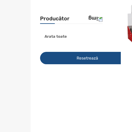
Producător
Arata toate
BESSEY
HOEGERT
STARK
Resetrează
WOLFCRAFT