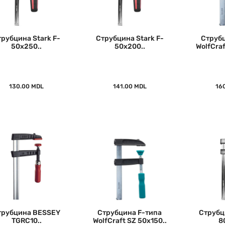
трубцина Stark F-
Струбцина Stark F-
Струбц
50x250..
50x200..
WolfCraf
130.00 MDL
141.00 MDL
16
трубцина BESSEY
Струбцина F-типа
Струбц
TGRC10..
WolfCraft SZ 50x150..
8