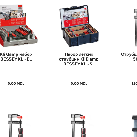
KliKlamp набор
Набор легких
Струбц
BESSEY KLI-D..
струбцин KliKlamp
5
BESSEY KLI-S..
0.00 MDL
0.00 MDL
12