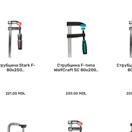
трубцина Stark F-
Струбцина F-типа
Струбц
80x250..
WolfCraft SC 80x200..
8
221.00 MDL
230.00 MDL
23