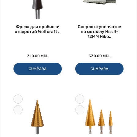
Фреза для пробивки
Сверло ступенчатое
отверстий Wolfcraft ..
по металлу Hss 4-
12MM Hiko..
310.00 MDL
330.00 MDL
CUMPARA
CUMPARA