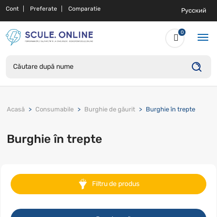
Cont
Preferate
Comparatie
Русский
0
Acasă
Consumabile
Burghie de găurit
Burghie în trepte
Burghie în trepte
Filtru de produs