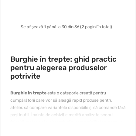
Se afișează 1 până la 30 din 36 (2 pagini în total)
Burghie în trepte: ghid practic
pentru alegerea produselor
potrivite
Burghie în trepte
este o categorie creată pentru
cumpărătorii care vor să aleagă rapid produse pentru
atelier, să compare variantele disponibile și să comande fără
pași inutili. Înainte de achiziție merită analizate scopul
folosirii, materialele, dimensiunile, compatibilitatea, prețul și
modul de întreținere. Dacă vă interesează
burghie în trepte