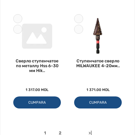
Сверло ступенчатое
Ступенчатое сверло
по металлу Hss 6-30
MILWAUKEE 4-20мм..
мм Hik..
1 317.00 MDL
1 371.00 MDL
CUMPARA
CUMPARA
1
2
>|