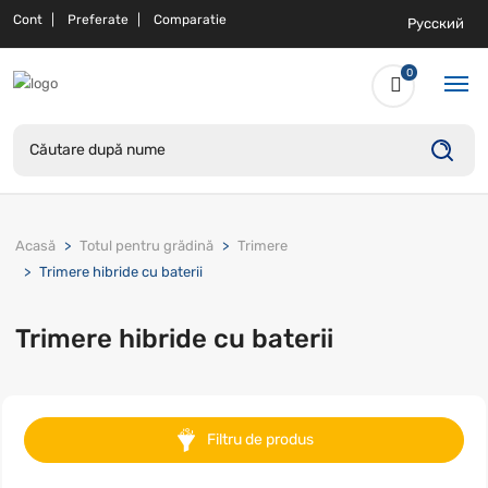
Cont
Preferate
Comparatie
Русский
0
Acasă
Totul pentru grădină
Trimere
Trimere hibride cu baterii
Trimere hibride cu baterii
Filtru de produs