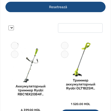
Resetrează
-15%
Триммер
аккумуляторный
Аккумуляторный
Ryobi OLT1825M..
триммер Ryobi
RBC18X20B4F..
1 520.00 MDL
6 399.00 MDL