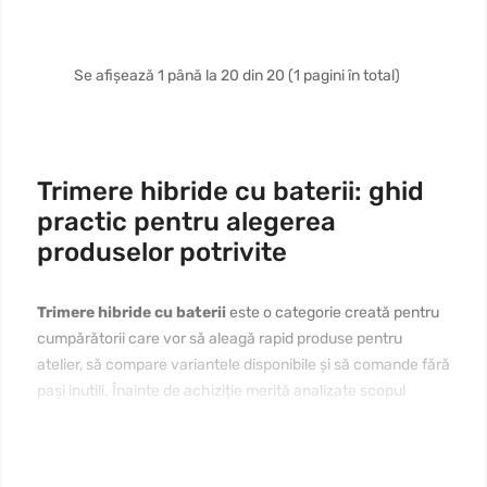
Se afișează 1 până la 20 din 20 (1 pagini în total)
Trimere hibride cu baterii: ghid
practic pentru alegerea
produselor potrivite
Trimere hibride cu baterii
este o categorie creată pentru
cumpărătorii care vor să aleagă rapid produse pentru
atelier, să compare variantele disponibile și să comande fără
pași inutili. Înainte de achiziție merită analizate scopul
folosirii, materialele, dimensiunile, compatibilitatea, prețul și
modul de întreținere. Dacă vă interesează
trimere hibride cu
baterii de cumpărat online în Moldova
, începeți cu nevoia