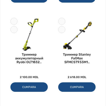
Триммер
Триммер Stanley
аккумуляторный
FatMax
Ryobi OLT1832..
SFMCST933M1..
2 100.00 MDL
2 618.00 MDL
CUMPARA
CUMPARA