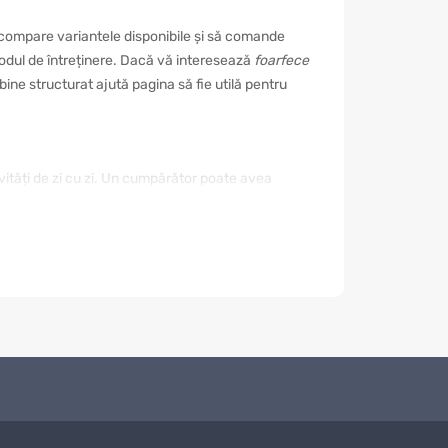
 compare variantele disponibile și să comande
i modul de întreținere. Dacă vă interesează
foarfece
ine structurat ajută pagina să fie utilă pentru
ivități de zi cu zi. Un cumpărător poate avea
. De aceea este important să nu alegeți doar după
mod reduceți riscul unei achiziții nepotrivite și
rialul, rezistența, modul de utilizare,
od. Dacă este destinat unui eveniment sau unui
nomisește timp și ajută la compararea ofertelor