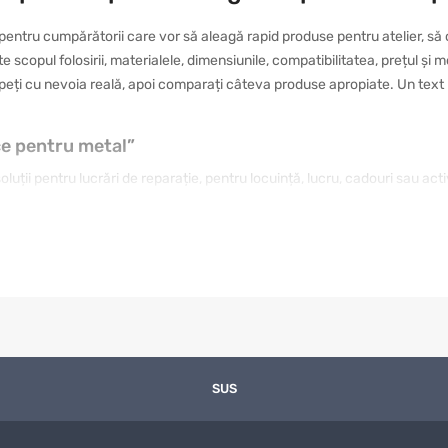
pentru cumpărătorii care vor să aleagă rapid produse pentru atelier, să
zate scopul folosirii, materialele, dimensiunile, compatibilitatea, prețul ș
epeți cu nevoia reală, apoi comparați câteva produse apropiate. Un text b
ce pentru metal”
uții pentru lucrări de reparație, pentru locuință, lucru, cadouri sau act
 rezistentă, iar altul de un model cu design plăcut și folosire intuitivă
ului, verificați caracteristicile și comparați opțiunile apropiate. În acest 
tina dumneavoastră.
ru proiecte practice sunt importante detaliile practice: dimensiunea, mate
Dacă produsul va fi folosit frecvent, merită ales un model durabil și com
 conta mai mult. Într-un catalog mare, filtrarea după criterii clare eco
SUS
ția concretă în care va fi folosit.