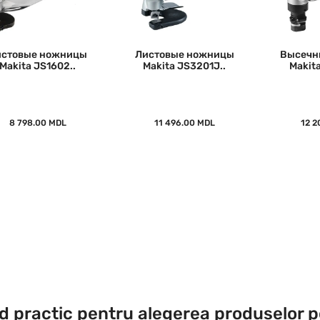
истовые ножницы
Листовые ножницы
Высечн
Makita JS1602..
Makita JS3201J..
Makit
8 798.00 MDL
11 496.00 MDL
12 2
d practic pentru alegerea produselor p