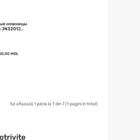
ые ножницы
a JN3201J..
00.00 MDL
Se afișează 1 până la 7 din 7 (1 pagini în total)
otrivite