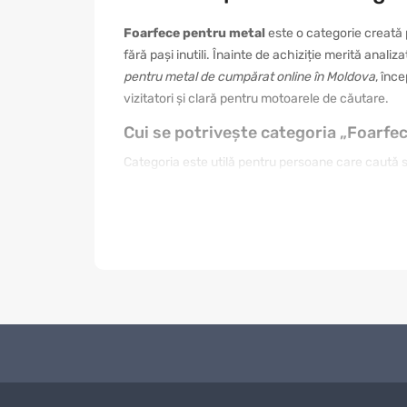
Foarfece pentru metal
este o categorie creată 
fără pași inutili. Înainte de achiziție merită anali
pentru metal de cumpărat online în Moldova
, înc
vizitatori și clară pentru motoarele de căutare.
Cui se potrivește categoria „Foarfe
Categoria este utilă pentru persoane care caută sol
nevoie de un produs simplu, altul de o variantă mai
prima fotografie. Citiți informațiile din fișa produs
găsiți mai ușor articolul care se integrează în ru
Cum se face o alegere corectă
O alegere bună începe cu stabilirea scopului. Pent
întreținerea și raportul dintre preț și beneficii. 
cadou, designul, ambalarea și impresia vizuală pot
reale, nu doar a denumirilor asemănătoare.
Scopul utilizării.
Alegeți produsul în funcție de situa