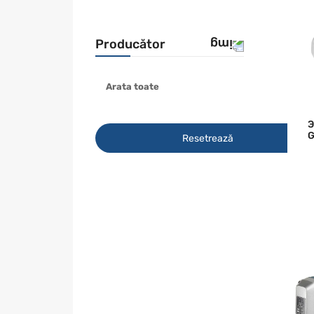
Producător
Arata toate
GRAPHITE
MAKITA
Э
G
Resetrează