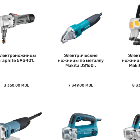
лектроножницы
Электрические
Элек
raphite 59G401..
ножницы по металлу
ножницы
Makita JS160..
Maki
3 350.00 MDL
7 349.00 MDL
8 3