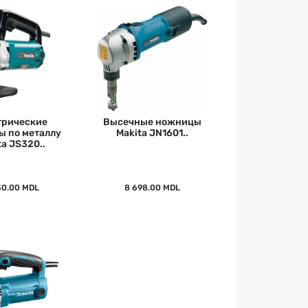
трические
Высечные ножницы
 по металлу
Makita JN1601..
ta JS320..
30.00 MDL
8 698.00 MDL