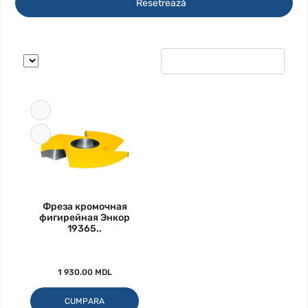
Resetrează
Фреза кромочная
фигирейная Энкор
19365..
1 930.00 MDL
CUMPARA