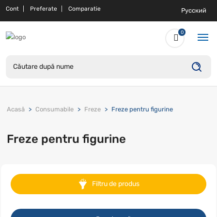
Cont
Preferate
Comparatie
Русский
0
Acasă
Consumabile
Freze
Freze pentru figurine
Freze pentru figurine
Filtru de produs