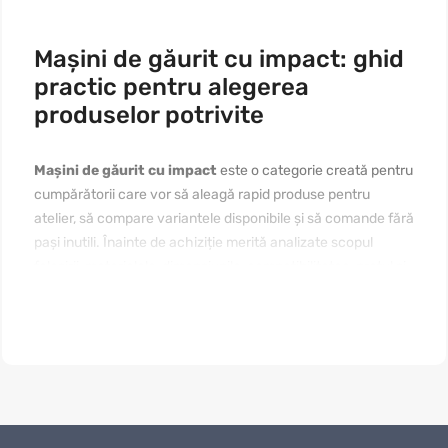
Mașini de găurit cu impact: ghid
practic pentru alegerea
produselor potrivite
Mașini de găurit cu impact
este o categorie creată pentru
cumpărătorii care vor să aleagă rapid produse pentru
atelier, să compare variantele disponibile și să comande fără
pași inutili. Înainte de achiziție merită analizate scopul
folosirii, materialele, dimensiunile, compatibilitatea, prețul și
modul de întreținere. Dacă vă interesează
mașini de găurit
cu impact de cumpărat online în Moldova
, începeți cu
nevoia reală, apoi comparați câteva produse apropiate. Un
text bine structurat ajută pagina să fie utilă pentru vizitatori
și clară pentru motoarele de căutare.
Cui se potrivește categoria „Mașini de