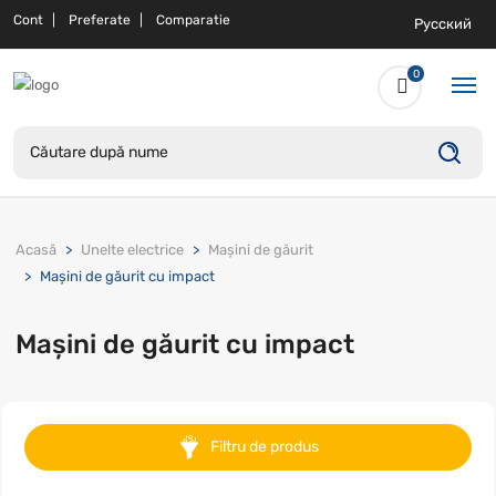
Cont
Preferate
Comparatie
Русский
0
Acasă
Unelte electrice
Mașini de găurit
Mașini de găurit cu impact
Mașini de găurit cu impact
Filtru de produs