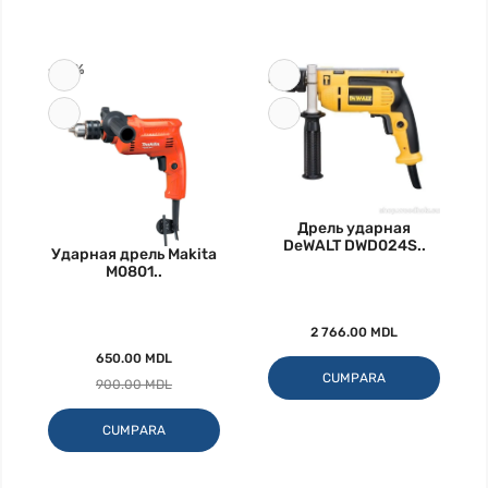
-28%
Дрель ударная
DeWALT DWD024S..
Ударная дрель Makita
M0801..
2 766.00 MDL
650.00 MDL
CUMPARA
900.00 MDL
CUMPARA