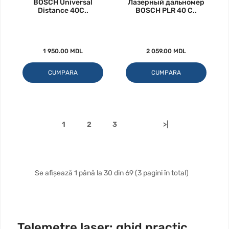
BOSCH Universal
Лазерный дальномер
Distance 40C..
BOSCH PLR 40 C..
1 950.00 MDL
2 059.00 MDL
CUMPARA
CUMPARA
1
2
3
>|
Se afișează 1 până la 30 din 69 (3 pagini în total)
Telemetre laser: ghid practic