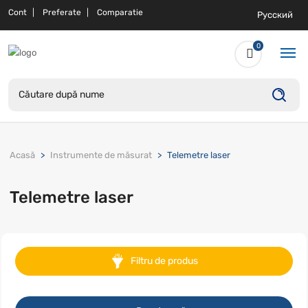
Cont
Preferate
Comparatie
Русский
0
Acasă
Instrumente de măsurat
Telemetre laser
Telemetre laser
Filtru de produs