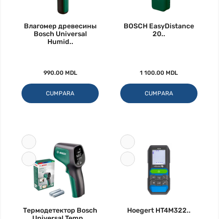
Влагомер древесины
BOSCH EasyDistance
Bosch Universal
20..
Humid..
990.00 MDL
1 100.00 MDL
CUMPARA
CUMPARA
Термодетектор Bosch
Hoegert HT4M322..
Universal Temp ..