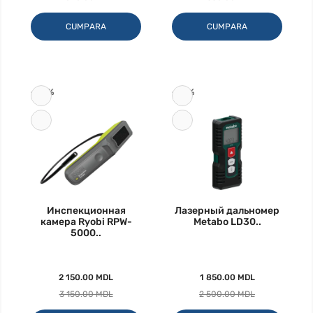
CUMPARA
CUMPARA
-32%
-26%
Инспекционная
Лазерный дальномер
камера Ryobi RPW-
Metabo LD30..
5000..
2 150.00 MDL
1 850.00 MDL
3 150.00 MDL
2 500.00 MDL