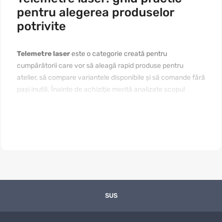
pentru alegerea produselor
potrivite
Telemetre laser
este o categorie creată pentru
cumpărătorii care vor să aleagă rapid produse pentru
atelier, să compare variantele disponibile și să comande fără
pași inutili. Înainte de achiziție merită analizate scopul
folosirii, materialele, dimensiunile, compatibilitatea, prețul și
modul de întreținere. Dacă vă interesează
telemetre laser
de cumpărat online în Moldova
, începeți cu nevoia reală,
apoi comparați câteva produse apropiate. Un text bine
structurat ajută pagina să fie utilă pentru vizitatori și clară
pentru motoarele de căutare.
Cui se potrivește categoria „Telemetre
laser”
SUS
Categoria este utilă pentru persoane care caută soluții