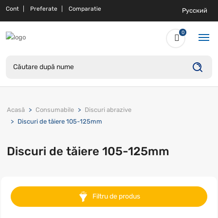
Cont
Preferate
Comparatie
Русский
0
Acasă
Consumabile
Discuri abrazive
Discuri de tăiere 105-125mm
Discuri de tăiere 105-125mm
Filtru de produs