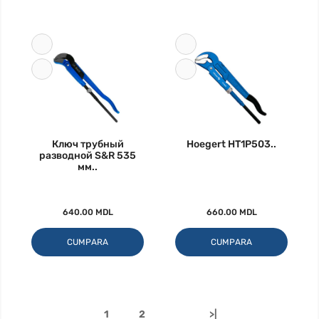
Ключ трубный
Hoegert HT1P503..
разводной S&R 535
мм..
640.00 MDL
660.00 MDL
CUMPARA
CUMPARA
1
2
>|