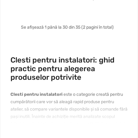
Se afișează 1 până la 30 din 35 (2 pagini în total)
Clesti pentru instalatori: ghid
practic pentru alegerea
produselor potrivite
Clesti pentru instalatori
este o categorie creată pentru
cumpărătorii care vor să aleagă rapid produse pentru
atelier, să compare variantele disponibile și să comande fără
pași inutili. Înainte de achiziție merită analizate scopul
folosirii, materialele, dimensiunile, compatibilitatea, prețul și
modul de întreținere. Dacă vă interesează
clesti pentru