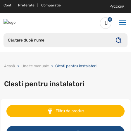
Cont
Preferate
Comparatie
Русский
0
Acasă
Unelte manuale
Clesti pentru instalatori
Clesti pentru instalatori
Filtru de produs