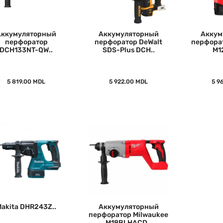
Аккумуляторный
Аккумуляторный
Аккум
перфоратор
перфоратор DeWalt
перфорат
DCH133NT-QW..
SDS-Plus DCH..
M1
5 819.00 MDL
5 922.00 MDL
5 9
akita DHR243Z..
Аккумуляторный
перфоратор Milwaukee
M18BLHACD..