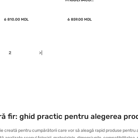
6 810.00 MDL
6 859.00 MDL
2
>|
 fir: ghid practic pentru alegerea prod
e creată pentru cumpărătorii care vor să aleagă rapid produse pentru at
tă analizate scopul folosirii, materialele, dimensiunile, compatibilitatea,