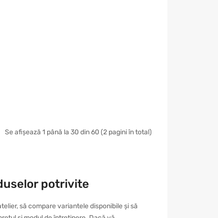
Se afișează 1 până la 30 din 60 (2 pagini în total)
uselor potrivite
elier, să compare variantele disponibile și să
 prețul și modul de întreținere. Dacă vă