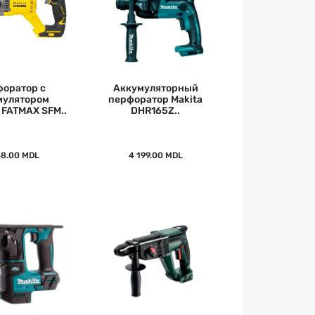
оратор с
Аккумуляторный
мулятором
перфоратор Makita
FATMAX SFM..
DHR165Z..
48.00 MDL
4 199.00 MDL