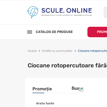
CATALOG DE PRODUSE
PROMO
Acasă
Unelte cu acumulator
Ciocane rotopercutoa
Ciocane rotopercutoare fără 
Promoție
Arata toate
Promotie