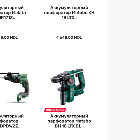
уляторный
Аккумуляторный
атор Makita
перфоратор Metabo KH
R171Z..
18 LTX..
48.00 MDL
4 648.00 MDL
уляторный
Аккумуляторный
форатор
перфоратор Metabo
DPBW2Z..
BH 18 LTX BL..