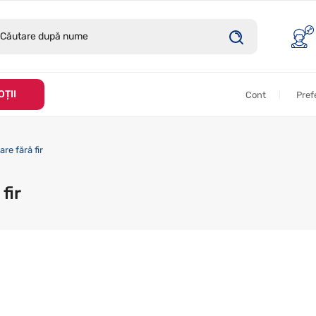
ȚII
Cont
Pref
re fără fir
fir