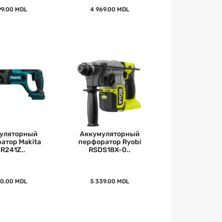
99.00 MDL
4 969.00 MDL
уляторный
Аккумуляторный
атор Makita
перфоратор Ryobi
R241Z..
RSDS18X-0..
50.00 MDL
5 339.00 MDL