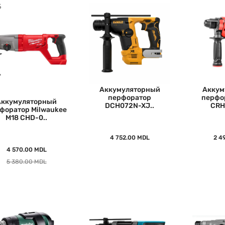
%
Аккумуляторный
Аккум
перфоратор
перфор
Аккумуляторный
DCH072N-XJ..
CRH
форатор Milwaukee
M18 CHD-0..
4 752.00 MDL
2 4
4 570.00 MDL
5 380.00 MDL