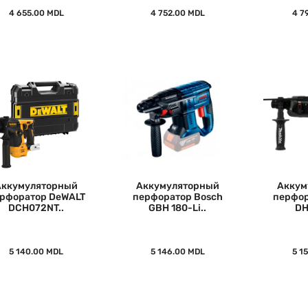
4 655.00 MDL
4 752.00 MDL
4 7
Аккумуляторный
Аккумуляторный
Аккум
рфоратор DeWALT
перфоратор Bosch
перфор
DCH072NT..
GBH 180-Li..
DH
5 140.00 MDL
5 146.00 MDL
5 1