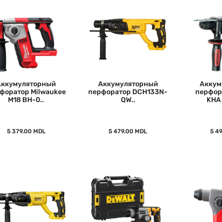
Аккумуляторный
Аккумуляторный
Aккум
форатор Milwaukee
перфоратор DCH133N-
перфор
M18 BH-0..
QW..
KHA 
5 379.00 MDL
5 479.00 MDL
5 4