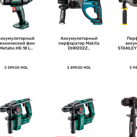
Аккумуляторный
Аккумуляторный
Перф
ехнический фен
перфоратор Makita
акку
Metabo HG 18 L..
DHR202Z..
STANLEY 
3 599.00 MDL
3 899.00 MDL
3 9