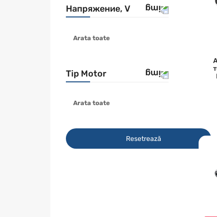
Напряжение, V
STANLEY FATMAX
STARK
Arata toate
18V
FLEXVOLT 54В / 18
V
т
Tip Motor
12V
36V
Arata toate
бесщеточный
Resetrează