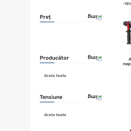
-15
Preț
Producător
пер
Arata toate
BOSCH
DEWALT
Hikoki
Tensiune
MAKITA
METABO
Arata toate
18V
MILWAUKEE
RYOBI