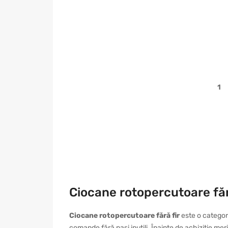
1
Ciocane rotopercutoare fără
Ciocane rotopercutoare fără fir
este o categori
comande fără pași inutili. Înainte de achiziție meri