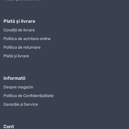
O alegere bună începe cu stabilirea scopului. Pentru
proiecte practice sunt importante detaliile practice:
dimensiunea, materialul, rezistența, modul de utilizare,
Plată și livrare
întreținerea și raportul dintre preț și beneficii. Dacă produsul
Condiții de livrare
va fi folosit frecvent, merită ales un model durabil și comod.
Politica de achitare online
Dacă este destinat unui eveniment sau unui cadou,
Politica de returnare
designul, ambalarea și impresia vizuală pot conta mai mult.
Într-un catalog mare, filtrarea după criterii clare
Plată și livrare
economisește timp și ajută la compararea ofertelor reale, nu
doar a denumirilor asemănătoare.
Informatii
Scopul utilizării.
Alegeți produsul în funcție de situația
concretă în care va fi folosit.
Despre magazin
Calitatea.
Verificați materialele, finisajele, construcția și
Politica de Confidențialitate
caracteristicile principale.
Garanție și Service
Compatibilitatea.
Comparați dimensiunile, formatul,
accesoriile și condițiile de folosire.
Bugetul.
Prețul trebuie analizat împreună cu durata de
Cont
utilizare și utilitatea reală.