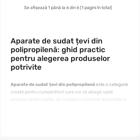
Se afișează 1 până la 6 din 6 (1 pagini în total)
Aparate de sudat țevi din
polipropilenă: ghid practic
pentru alegerea produselor
potrivite
Aparate de sudat țevi din polipropilenă
este o categorie
creată pentru cumpărătorii care vor să aleagă rapid
produse pentru atelier, să compare variantele disponibile și
să comande fără pași inutili. Înainte de achiziție merită
analizate scopul folosirii, materialele, dimensiunile,
compatibilitatea, prețul și modul de întreținere. Dacă vă
interesează
aparate de sudat țevi din polipropilenă de
cumpărat online în Moldova
, începeți cu nevoia reală, apoi