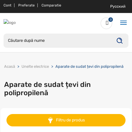
Cont
Preferate
Comparatie
Русский
0
Acasă
Unelte electrice
Aparate de sudat țevi din polipropilenă
Aparate de sudat țevi din
polipropilenă
Filtru de produs