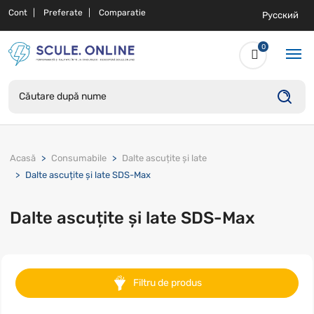
Cont
Preferate
Comparatie
Русский
0
Acasă
Consumabile
Dalte ascuțite și late
Dalte ascuțite și late SDS-Max
Dalte ascuțite și late SDS-Max
Filtru de produs