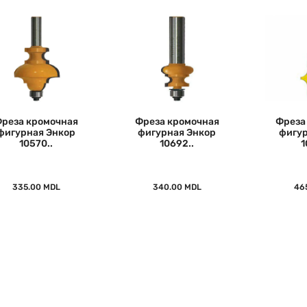
реза кромочная
Фреза кромочная
Фреза
фигурная Энкор
фигурная Энкор
фигур
10570..
10692..
1
335.00 MDL
340.00 MDL
46