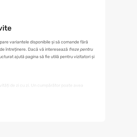
vite
pare variantele disponibile și să comande fără
ul de întreținere. Dacă vă interesează
freze pentru
turat ajută pagina să fie utilă pentru vizitatori și
ivități de zi cu zi. Un cumpărător poate avea
. De aceea este important să nu alegeți doar după
mod reduceți riscul unei achiziții nepotrivite și
rialul, rezistența, modul de utilizare,
od. Dacă este destinat unui eveniment sau unui