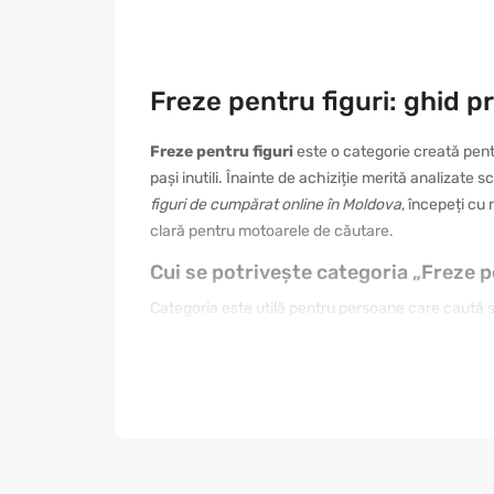
Freze pentru figuri: ghid p
Freze pentru figuri
este o categorie creată pent
pași inutili. Înainte de achiziție merită analizate 
figuri de cumpărat online în Moldova
, începeți cu
clară pentru motoarele de căutare.
Cui se potrivește categoria „Freze p
Categoria este utilă pentru persoane care caută sol
nevoie de un produs simplu, altul de o variantă mai
prima fotografie. Citiți informațiile din fișa produs
găsiți mai ușor articolul care se integrează în ru
Cum se face o alegere corectă
O alegere bună începe cu stabilirea scopului. Pent
întreținerea și raportul dintre preț și beneficii. 