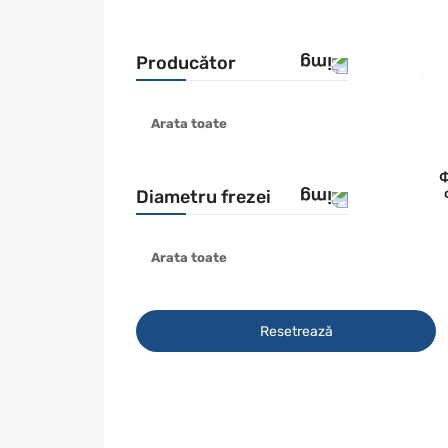
Producător
Arata toate
ЭНКОР
Ф
Diametru frezei
Arata toate
25.4 mm
34.9 mm
Resetrează