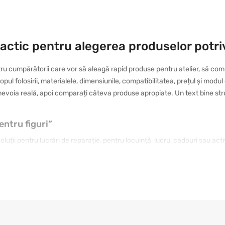
ractic pentru alegerea produselor potri
ru cumpărătorii care vor să aleagă rapid produse pentru atelier, să com
scopul folosirii, materialele, dimensiunile, compatibilitatea, prețul și mod
 nevoia reală, apoi comparați câteva produse apropiate. Un text bine struc
entru figuri”
uții pentru lucrări de reparație, pentru locuință, lucru, cadouri sau act
 rezistentă, iar altul de un model cu design plăcut și folosire intuitivă
ului, verificați caracteristicile și comparați opțiunile apropiate. În acest 
tina dumneavoastră.
ru proiecte practice sunt importante detaliile practice: dimensiunea, mate
Dacă produsul va fi folosit frecvent, merită ales un model durabil și com