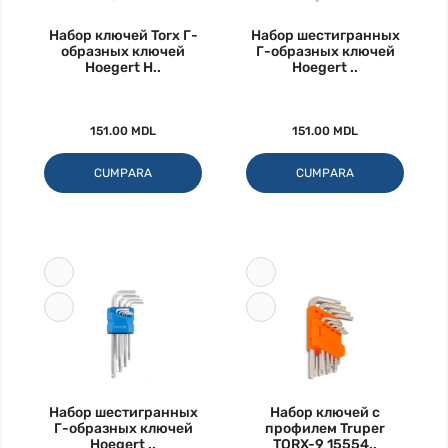
Набор ключей Torx Г-
Набор шестигранных
образных ключей
Г-образных ключей
Hoegert H..
Hoegert ..
151.00 MDL
151.00 MDL
CUMPARA
CUMPARA
Набор шестигранных
Набор ключей с
Г-образных ключей
профилем Truper
Hoegert ..
TORX-9 15554..