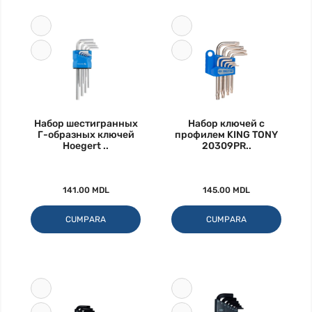
Набор шестигранных
Набор ключей с
Г-образных ключей
профилем KING TONY
Hoegert ..
20309PR..
141.00 MDL
145.00 MDL
CUMPARA
CUMPARA