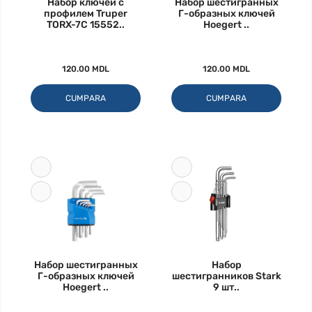
Набор ключей с
Набор шестигранных
профилем Truper
Г-образных ключей
TORX-7C 15552..
Hoegert ..
120.00 MDL
120.00 MDL
CUMPARA
CUMPARA
Набор шестигранных
Набор
Г-образных ключей
шестигранников Stark
Hoegert ..
9 шт..