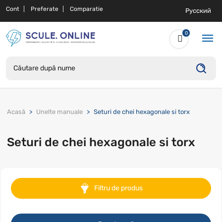
Cont
Preferate
Comparatie
Русский
0
Acasă
Unelte manuale
Seturi de chei hexagonale si torx
Seturi de chei hexagonale si torx
Filtru de produs