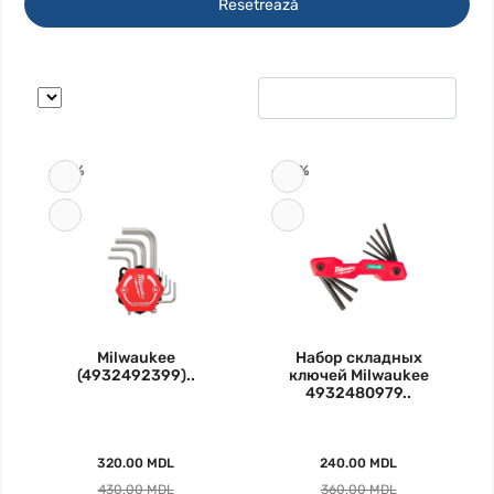
Resetrează
-26%
-33%
Milwaukee
Набор складных
(4932492399)..
ключей Milwaukee
4932480979..
320.00 MDL
240.00 MDL
430.00 MDL
360.00 MDL