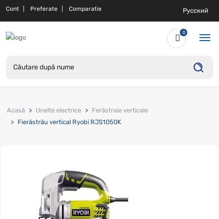
Cont
Preferate
Comparatie
Русский
0
Acasă
Unelte electrice
Ferăstraie verticale
Fierăstrău vertical Ryobi RJS1050K