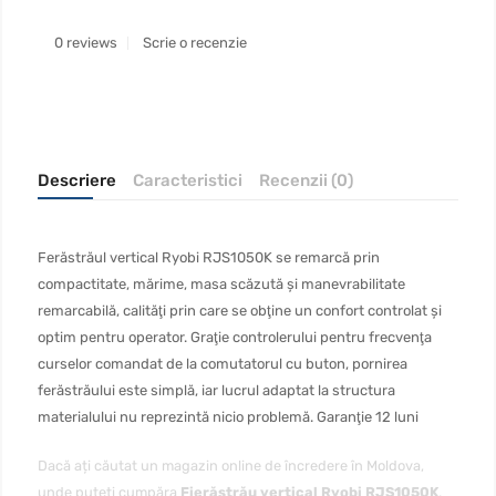
0 reviews
Scrie o recenzie
Descriere
Caracteristici
Recenzii (0)
Ferăstrăul vertical Ryobi RJS1050K se remarcă prin
compactitate, mărime, masa scăzută şi manevrabilitate
remarcabilă, calităţi prin care se obţine un confort controlat şi
optim pentru operator. Graţie controlerului pentru frecvenţa
curselor comandat de la comutatorul cu buton, pornirea
ferăstrăului este simplă, iar lucrul adaptat la structura
materialului nu reprezintă nicio problemă. Garanţie 12 luni
Dacă ați căutat un magazin online de încredere în Moldova,
unde puteți cumpăra
Fierăstrău vertical Ryobi RJS1050K
,