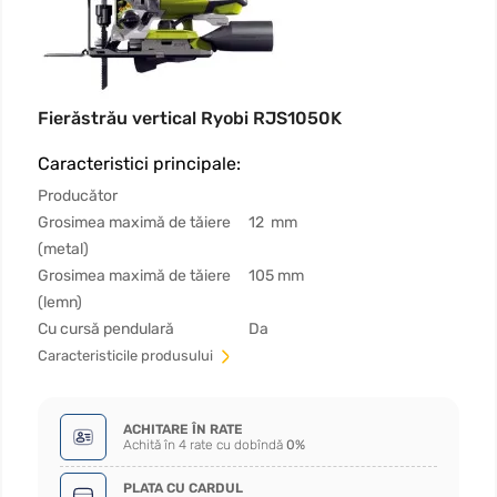
Fierăstrău vertical Ryobi RJS1050K
Caracteristici principale:
Producător
Grosimea maximă de tăiere
12 mm
(metal)
Grosimea maximă de tăiere
105 mm
(lemn)
Cu cursă pendulară
Da
Сaracteristicile produsului
ACHITARE ÎN RATE
Achită în 4 rate cu dobîndă
0%
PLATA CU CARDUL