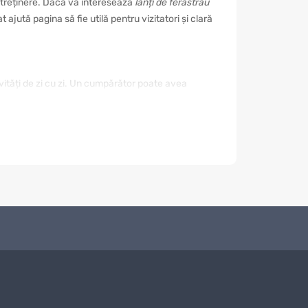
e întreținere. Dacă vă interesează
lănți de ferăstrău
ajută pagina să fie utilă pentru vizitatori și clară
ivități de zi cu zi. Un cumpărător poate avea
. De aceea este important să nu alegeți doar după
mod reduceți riscul unei achiziții nepotrivite și
rialul, rezistența, modul de utilizare,
od. Dacă este destinat unui eveniment sau unui
nomisește timp și ajută la compararea ofertelor