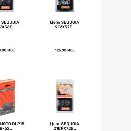
 SEQUOIA
Цепь SEQUOIA
VX56E..
91VX57E..
0.00 MDL
125.00 MDL
MOTO DLP18-
Цепь SEQUOIA
8-62..
21BPX72E..