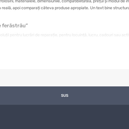
l folosirii, materialele, dimensiunile, compatibilitatea, prețul și modul d
a reală, apoi comparați câteva produse apropiate. Un text bine structurat 
e ferăstrău”
uții pentru lucrări de reparație, pentru locuință, lucru, cadouri sau act
 rezistentă, iar altul de un model cu design plăcut și folosire intuitivă
ului, verificați caracteristicile și comparați opțiunile apropiate. În acest 
tina dumneavoastră.
ru proiecte practice sunt importante detaliile practice: dimensiunea, mate
Dacă produsul va fi folosit frecvent, merită ales un model durabil și com
 conta mai mult. Într-un catalog mare, filtrarea după criterii clare eco
SUS
ția concretă în care va fi folosit.
ia și caracteristicile principale.
accesoriile și condițiile de folosire.
 utilizare și utilitatea reală.