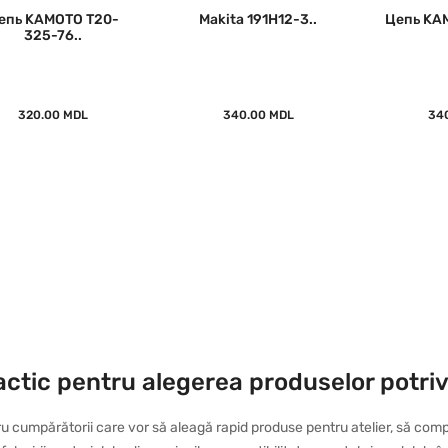
епь KAMOTO T20-
Makita 191H12-3..
Цепь KA
325-76..
320.00 MDL
340.00 MDL
34
actic pentru alegerea produselor potriv
u cumpărătorii care vor să aleagă rapid produse pentru atelier, să comp