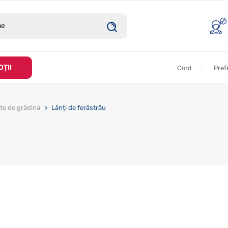
ȚII
Cont
Pref
te de grădină
Lănți de ferăstrău