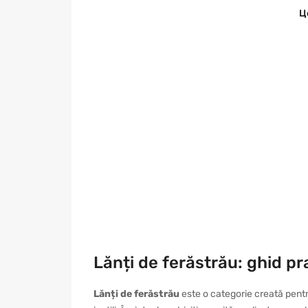
Ц
Lănți de ferăstrău: ghid pr
Lănți de ferăstrău
este o categorie creată pentr