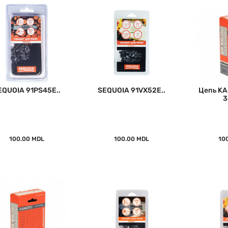
EQUOIA 91PS45E..
SEQUOIA 91VX52E..
Цепь KA
3
100.00 MDL
100.00 MDL
10