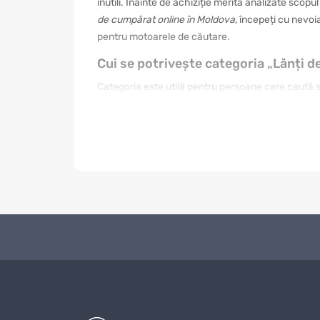
inutili. Înainte de achiziție merită analizate scopu
de cumpărat online în Moldova
, începeți cu nevoi
pentru motoarele de căutare.
Cui se potrivește categoria „Lănți d
Categoria este utilă pentru persoane care caută sol
nevoie de un produs simplu, altul de o variantă mai
prima fotografie. Citiți informațiile din fișa produs
găsiți mai ușor articolul care se integrează în ru
Cum se face o alegere corectă
O alegere bună începe cu stabilirea scopului. Pent
întreținerea și raportul dintre preț și beneficii. 
cadou, designul, ambalarea și impresia vizuală pot
reale, nu doar a denumirilor asemănătoare.
Scopul utilizării.
Alegeți produsul în funcție de situa
Calitatea.
Verificați materialele, finisajele, construcț
Compatibilitatea.
Comparați dimensiunile, formatul, 
Bugetul.
Prețul trebuie analizat împreună cu durata de