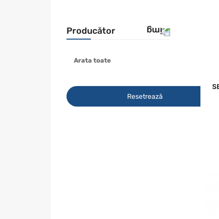
Producător
Arata toate
KAMOTO
RYOBI
S
SEQUOIA
Resetrează