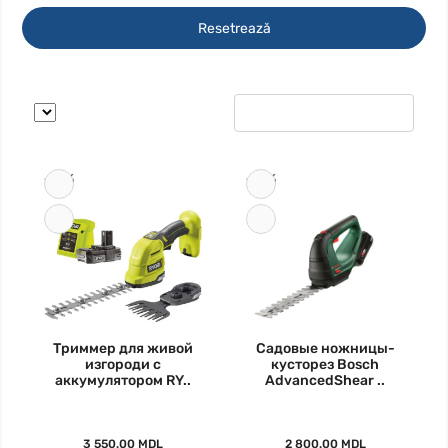
Resetrează
-16%
-15%
Триммер для живой
Садовые ножницы-
изгороди с
кусторез Bosch
аккумулятором RY..
AdvancedShear ..
3 550.00 MDL
2 800.00 MDL