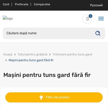
Cont
Preferate
Comparatie
Русский
0
Acasă
Totul pentru grădină
Trimmere pentru tuns gard
Mașini pentru tuns gard fără fir
Mașini pentru tuns gard fără fir
Filtru de produs