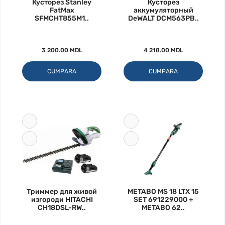
Кусторез Stanley
Кусторез
FatMax
аккумуляторный
SFMCHT855M1..
DeWALT DCM563PB..
3 200.00 MDL
4 218.00 MDL
CUMPARA
CUMPARA
Триммер для живой
METABO MS 18 LTX 15
изгороди HITACHI
SET 691229000 +
CH18DSL-RW..
METABO 62..