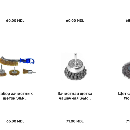
60.00 MDL
60.00 MDL
65
Набор зачистных
Зачистная щетка
Щетка
щеток S&R ..
чашечная S&R ..
Wol
65.00 MDL
71.00 MDL
71