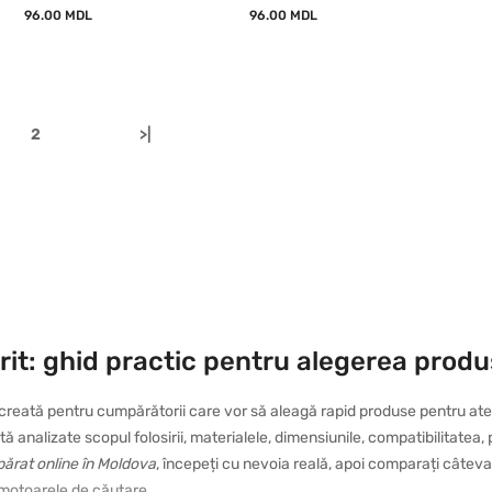
96.00 MDL
96.00 MDL
2
>|
it: ghid practic pentru alegerea produs
creată pentru cumpărătorii care vor să aleagă rapid produse pentru ateli
tă analizate scopul folosirii, materialele, dimensiunile, compatibilitatea,
părat online în Moldova
, începeți cu nevoia reală, apoi comparați câteva
u motoarele de căutare.