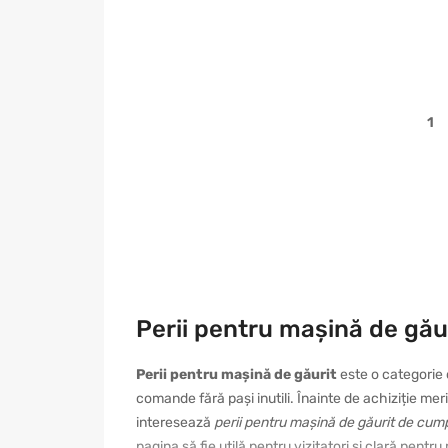
1
Perii pentru mașină de găur
Perii pentru mașină de găurit
este o categorie 
comande fără pași inutili. Înainte de achiziție meri
interesează
perii pentru mașină de găurit de cum
pagina să fie utilă pentru vizitatori și clară pentr