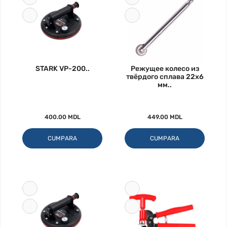
STARK VP-200..
Режущее колесо из
твёрдого сплава 22x6
мм..
400.00 MDL
449.00 MDL
CUMPARA
CUMPARA