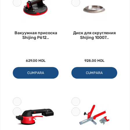
Вакуумная присоска
Диск для скругления
Shijing P612..
Shijing 10007..
629.00 MDL
928.00 MDL
CUMPARA
CUMPARA