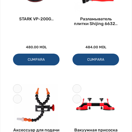
STARK VP-200G..
Разламыватель
плитки Shijing 6632..
480.00 MDL
484.00 MDL
CUMPARA
CUMPARA
Аксессуар для подачи
Вакуумная присоска