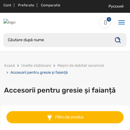
Cont
Preferate
Comparatie
Русский
0
Acasă
Unelte staționare
Maşini de debitat ceramică
Accesorii pentru gresie și faianță
Accesorii pentru gresie și faianță
Filtru de produs