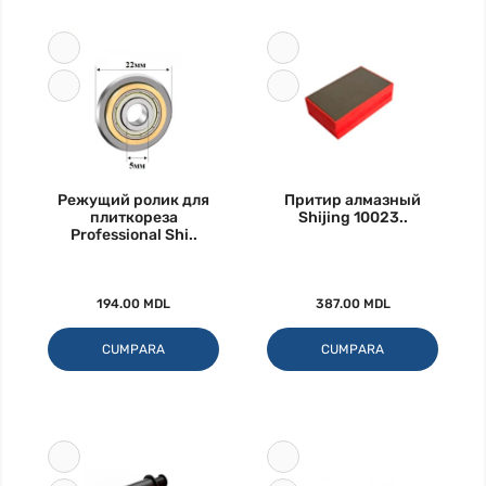
Режущий ролик для
Притир алмазный
плиткореза
Shijing 10023..
Professional Shi..
194.00 MDL
387.00 MDL
CUMPARA
CUMPARA