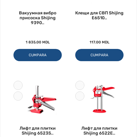
Вакуумная вибро
Клещи для СВП Shijing
присоска Shijing
E6510..
9390..
1 835.00 MDL
117.00 MDL
CUMPARA
CUMPARA
Лифт для плитки
Лифт для плитки
Shijing 6523S..
Shijing 6522E..