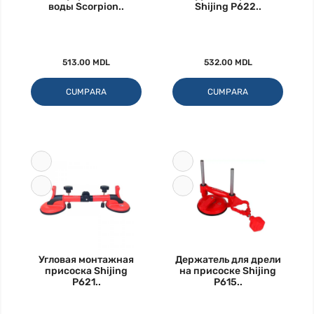
воды Scorpion..
Shijing P622..
513.00 MDL
532.00 MDL
CUMPARA
CUMPARA
Угловая монтажная
Держатель для дрели
присоска Shijing
на присоске Shijing
P621..
P615..