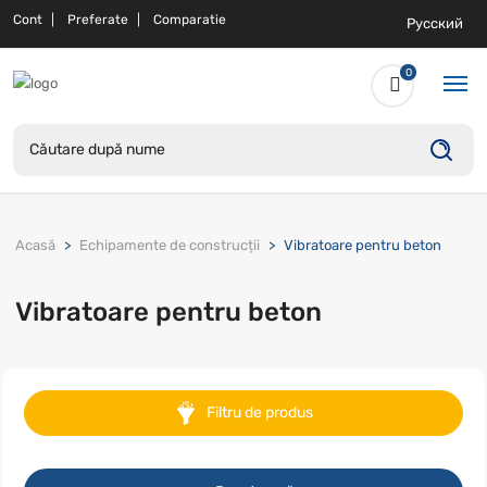
Cont
Preferate
Comparatie
Русский
0
Acasă
Echipamente de construcții
Vibratoare pentru beton
Vibratoare pentru beton
Filtru de produs