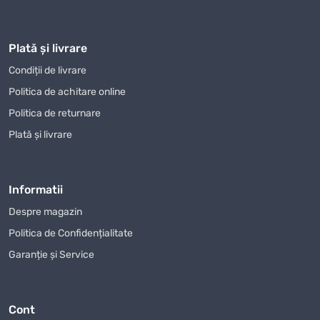
dimensiunea, materialul, rezistența, modul de utilizare,
întreținerea și raportul dintre preț și beneficii. Dacă produsul
va fi folosit frecvent, merită ales un model durabil și comod.
Plată și livrare
Dacă este destinat unui eveniment sau unui cadou,
Condiții de livrare
designul, ambalarea și impresia vizuală pot conta mai mult.
Politica de achitare online
Într-un catalog mare, filtrarea după criterii clare
economisește timp și ajută la compararea ofertelor reale, nu
Politica de returnare
doar a denumirilor asemănătoare.
Plată și livrare
Scopul utilizării.
Alegeți produsul în funcție de situația
concretă în care va fi folosit.
Informatii
Calitatea.
Verificați materialele, finisajele, construcția și
caracteristicile principale.
Despre magazin
Compatibilitatea.
Comparați dimensiunile, formatul,
Politica de Confidențialitate
accesoriile și condițiile de folosire.
Garanție și Service
Bugetul.
Prețul trebuie analizat împreună cu durata de
utilizare și utilitatea reală.
Întreținerea.
Un produs ușor de curățat și păstrat este mai
Cont
comod pe termen lung.