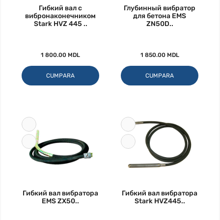
Гибкий вал с
Глубинный вибратор
вибронаконечником
для бетона EMS
Stark HVZ 445 ..
ZN50D..
1 800.00 MDL
1 850.00 MDL
CUMPARA
CUMPARA
Гибкий вал вибратора
Гибкий вал вибратора
EMS ZX50..
Stark HVZ445..