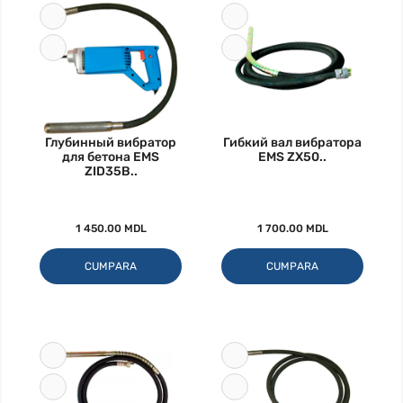
Глубинный вибратор
Гибкий вал вибратора
для бетона EMS
EMS ZX50..
ZID35B..
1 450.00 MDL
1 700.00 MDL
CUMPARA
CUMPARA