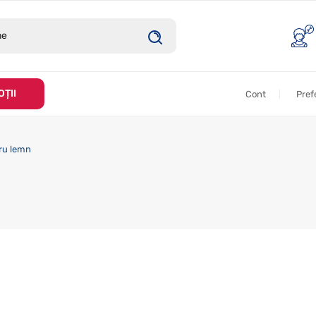
ȚII
Cont
Pref
tru lemn