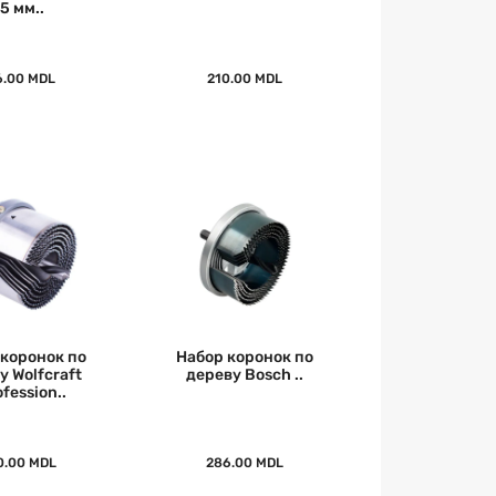
5 мм..
6.00 MDL
210.00 MDL
 коронок по
Набор коронок по
у Wolfcraft
дереву Bosch ..
fession..
0.00 MDL
286.00 MDL