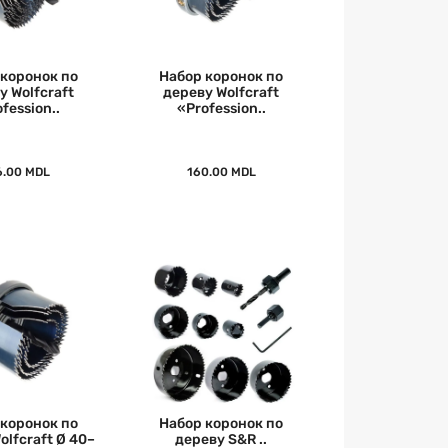
 коронок по
Набор коронок по
у Wolfcraft
дереву Wolfcraft
fession..
«Profession..
6.00 MDL
160.00 MDL
 коронок по
Набор коронок по
olfcraft Ø 40–
дереву S&R ..