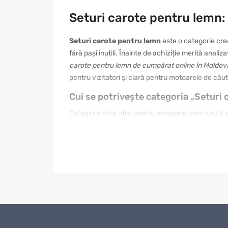
Seturi carote pentru lemn:
Seturi carote pentru lemn
este o categorie cre
fără pași inutili. Înainte de achiziție merită anali
carote pentru lemn de cumpărat online în Moldov
pentru vizitatori și clară pentru motoarele de cău
Cui se potrivește categoria „Seturi
Categoria este utilă pentru persoane care caută sol
nevoie de un produs simplu, altul de o variantă mai
prima fotografie. Citiți informațiile din fișa produs
găsiți mai ușor articolul care se integrează în ru
Cum se face o alegere corectă
O alegere bună începe cu stabilirea scopului. Pent
întreținerea și raportul dintre preț și beneficii. 
cadou, designul, ambalarea și impresia vizuală pot
reale, nu doar a denumirilor asemănătoare.