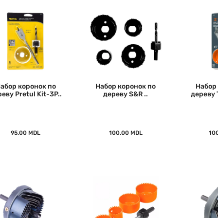
абор коронок по
Набор коронок по
Набор
еву Pretul Kit-3P..
дереву S&R ..
дереву T
95.00 MDL
100.00 MDL
10