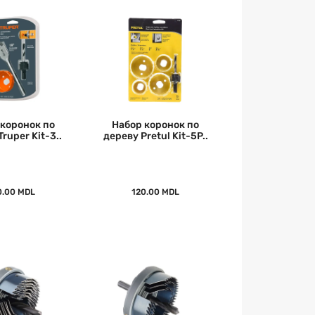
 коронок по
Набор коронок по
ruper Kit-3..
дереву Pretul Kit-5P..
0.00 MDL
120.00 MDL