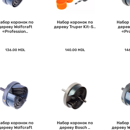
абор коронок по
Набор коронок по
Набор
дереву Wolfcraft
дереву Truper Kit-5..
дерев
«Profession..
«Pro
136.00 MDL
140.00 MDL
14
абор коронок по
Набор коронок по
Набор
дереву Wolfcraft
дереву Bosch ..
дереву W