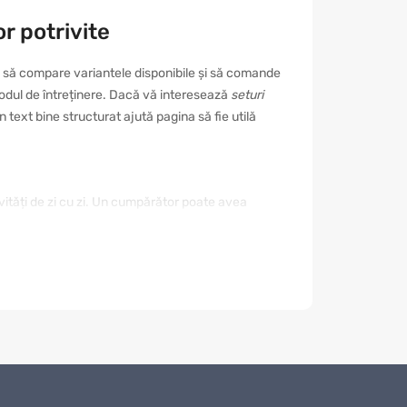
r potrivite
, să compare variantele disponibile și să comande
i modul de întreținere. Dacă vă interesează
seturi
text bine structurat ajută pagina să fie utilă
ivități de zi cu zi. Un cumpărător poate avea
. De aceea este important să nu alegeți doar după
mod reduceți riscul unei achiziții nepotrivite și
rialul, rezistența, modul de utilizare,
od. Dacă este destinat unui eveniment sau unui
nomisește timp și ajută la compararea ofertelor