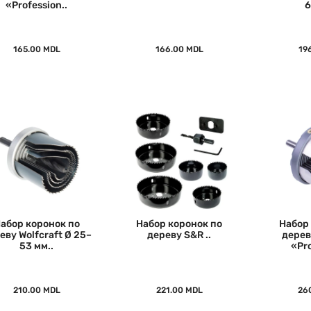
«Profession..
6
165.00 MDL
166.00 MDL
19
абор коронок по
Набор коронок по
Набор
еву Wolfcraft Ø 25–
дереву S&R ..
дерев
53 мм..
«Pro
210.00 MDL
221.00 MDL
26