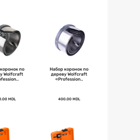
 коронок по
Набор коронок по
у Wolfcraft
дереву Wolfcraft
fession..
«Profession..
0.00 MDL
400.00 MDL