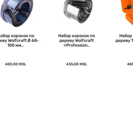
абор коронок по
Набор коронок по
Набор
еву Wolfcraft Ø 68-
дереву Wolfcraft
дереву T
100 мм..
«Profession..
400.00 MDL
435.00 MDL
48