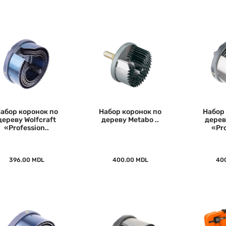
абор коронок по
Набор коронок по
Набор
дереву Wolfcraft
дереву Metabo ..
дерев
«Profession..
«Pro
396.00 MDL
400.00 MDL
40