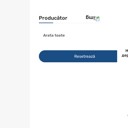
Producător
Arata toate
BOSCH
METABO
Н
S&R
дер
Resetrează
TRUPER
WOLFCRAFT