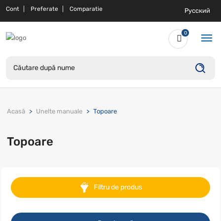
Cont
Preferate
Comparatie
Русский
0
Acasă
Unelte manuale
Topoare
Topoare
Filtru de produs