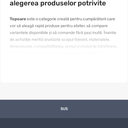
alegerea produselor potrivite
Topoare
este o categorie creată pentru cumpărătorii care
vor să aleagă rapid produse pentru atelier, să compare
variantele disponibile și să comande fără pași inutili. Înainte
de achiziție merită analizate scopul folosirii, materialele,
dimensiunile, compatibilitatea, prețul și modul de întreținere.
Dacă vă interesează
topoare de cumpărat online în
Moldova
, începeți cu nevoia reală, apoi comparați câteva
produse apropiate. Un text bine structurat ajută pagina să
fie utilă pentru vizitatori și clară pentru motoarele de
căutare.
Cui se potrivește categoria „Topoare”
Categoria este utilă pentru persoane care caută soluții
SUS
pentru lucrări de reparație, pentru locuință, lucru, cadouri
sau activități de zi cu zi. Un cumpărător poate avea nevoie
de un produs simplu, altul de o variantă mai rezistentă, iar