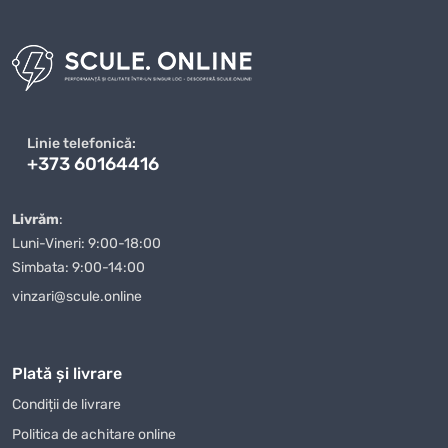
altul de un model cu design plăcut și folosire intuitivă. De
aceea este important să nu alegeți doar după prima
fotografie. Citiți informațiile din fișa produsului, verificați
caracteristicile și comparați opțiunile apropiate. În acest
mod reduceți riscul unei achiziții nepotrivite și găsiți mai
ușor articolul care se integrează în rutina dumneavoastră.
Linie telefonică:
+373 60164416
Cum se face o alegere corectă
Livrăm
:
O alegere bună începe cu stabilirea scopului. Pentru
Luni-Vineri: 9:00-18:00
proiecte practice sunt importante detaliile practice:
Simbata: 9:00-14:00
dimensiunea, materialul, rezistența, modul de utilizare,
întreținerea și raportul dintre preț și beneficii. Dacă produsul
vinzari@scule.online
va fi folosit frecvent, merită ales un model durabil și comod.
Dacă este destinat unui eveniment sau unui cadou,
designul, ambalarea și impresia vizuală pot conta mai mult.
Plată și livrare
Într-un catalog mare, filtrarea după criterii clare
Condiții de livrare
economisește timp și ajută la compararea ofertelor reale, nu
Politica de achitare online
doar a denumirilor asemănătoare.