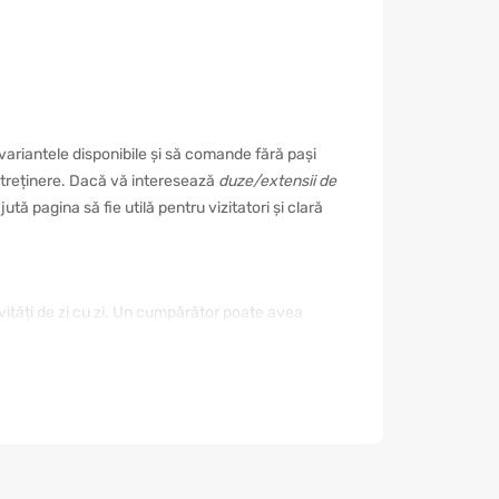
ariantele disponibile și să comande fără pași
e întreținere. Dacă vă interesează
duze/extensii de
tă pagina să fie utilă pentru vizitatori și clară
ivități de zi cu zi. Un cumpărător poate avea
. De aceea este important să nu alegeți doar după
mod reduceți riscul unei achiziții nepotrivite și
rialul, rezistența, modul de utilizare,
od. Dacă este destinat unui eveniment sau unui