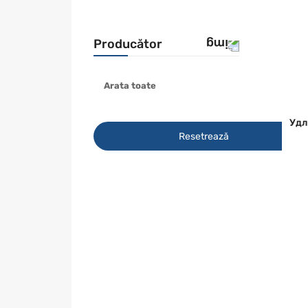
Producător
Arata toate
RYOBI
Удл
Resetrează