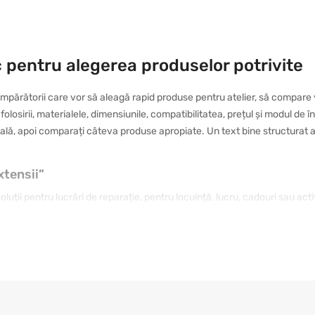
c pentru alegerea produselor potrivite
părătorii care vor să aleagă rapid produse pentru atelier, să compare v
l folosirii, materialele, dimensiunile, compatibilitatea, prețul și modul d
eală, apoi comparați câteva produse apropiate. Un text bine structurat aju
xtensii”
uții pentru lucrări de reparație, pentru locuință, lucru, cadouri sau act
 rezistentă, iar altul de un model cu design plăcut și folosire intuitivă
ului, verificați caracteristicile și comparați opțiunile apropiate. În acest 
tina dumneavoastră.
ru proiecte practice sunt importante detaliile practice: dimensiunea, mate
Dacă produsul va fi folosit frecvent, merită ales un model durabil și com