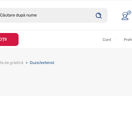
ȚII
Cont
Pref
te de grădină
Duze/extensii