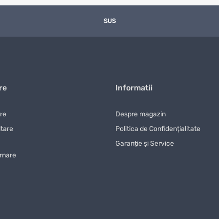
 conta mai mult. Într-un catalog mare, filtrarea după criterii clare eco
SUS
ția concretă în care va fi folosit.
ia și caracteristicile principale.
accesoriile și condițiile de folosire.
 utilizare și utilitatea reală.
re
Informatii
 este mai comod pe termen lung.
are
Despre magazin
legături interne relevante. Puteți reveni la categoria părinte
accesorii
itare
Politica de Confidențialitate
gă de articole și secțiuni apropiate. Această legătură este utilă când do
Garanție și Service
ogului.
urnare
arate. Din acest motiv, alegerea se face direct din lista principală de pr
două sau trei produse. Uneori diferența de preț este justificată printr-u