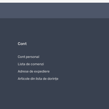
nomisește timp și ajută la compararea ofertelor
Cont
Cont personal
 pentru unelte de grădină pentru alegerea
Lista de comenzi
riți să comparați produse similare sau să
Adrese de expediere
Articole din lista de dorințe
oduse, folosind sortarea, fotografiile și
n material mai bun, o construcție mai solidă,