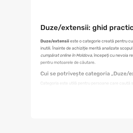
Duze/extensii: ghid practi
Duze/extensii
este o categorie creată pentru cum
inutili. Înainte de achiziție merită analizate scopu
cumpărat online în Moldova
, începeți cu nevoia r
pentru motoarele de căutare.
Cui se potrivește categoria „Duze/e
Categoria este utilă pentru persoane care caută sol
nevoie de un produs simplu, altul de o variantă mai
prima fotografie. Citiți informațiile din fișa produs
găsiți mai ușor articolul care se integrează în ru
Cum se face o alegere corectă
O alegere bună începe cu stabilirea scopului. Pent
întreținerea și raportul dintre preț și beneficii. 