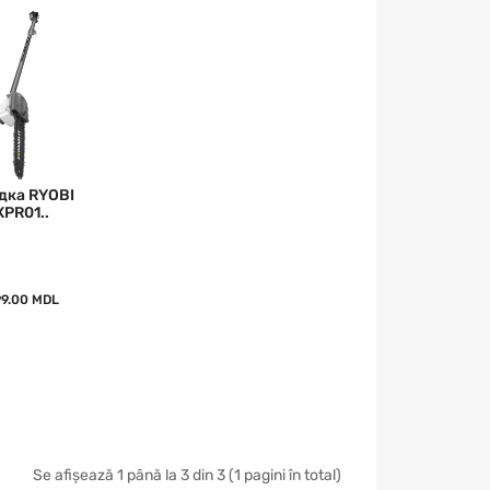
дка RYOBI
XPR01..
99.00 MDL
Se afișează 1 până la 3 din 3 (1 pagini în total)