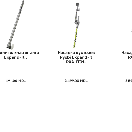
инительная штанга
Насадка кусторез
Наса
Expand-It..
Ryobi Expand-It
R
RXAHT01..
491.00 MDL
2 499.00 MDL
2 5