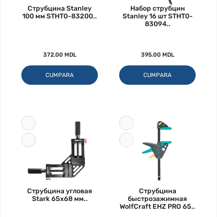
Струбцина Stanley
Набор струбцин
100 мм STHT0-83200..
Stanley 16 шт STHT0-
83094..
372.00 MDL
395.00 MDL
CUMPARA
CUMPARA
Струбцина угловая
Струбцина
Stark 65х68 мм..
быстрозажимная
WolfCraft EHZ PRO 65..