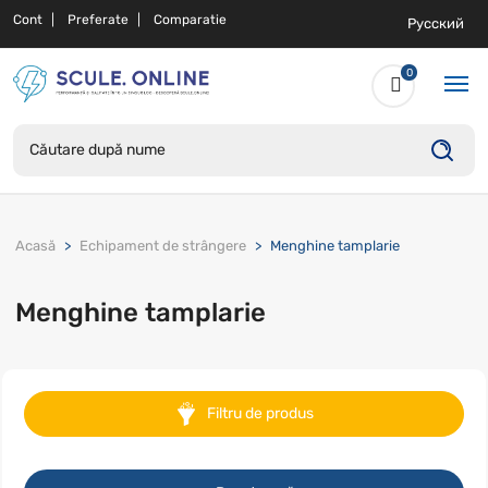
Cont
Preferate
Comparatie
Русский
0
Acasă
Echipament de strângere
Menghine tamplarie
Menghine tamplarie
Filtru de produs