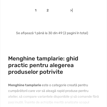
1
2
>|
Se afișează 1 până la 30 din 49 (2 pagini în total)
Menghine tamplarie: ghid
practic pentru alegerea
produselor potrivite
Menghine tamplarie
este o categorie creată pentru
cumpărătorii care vor să aleagă rapid produse pentru
atelier, să compare variantele disponibile și să comande fără
pași inutili. Înainte de achiziție merită analizate scopul