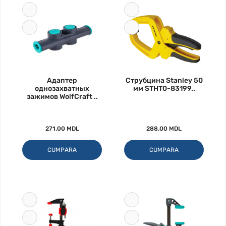
Адаптер
Струбцина Stanley 50
однозахватных
мм STHT0-83199..
зажимов WolfCraft ..
271.00 MDL
288.00 MDL
CUMPARA
CUMPARA