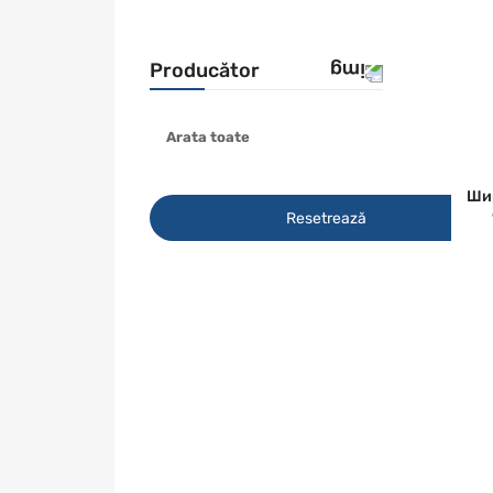
Producător
Arata toate
BOSCH
METABO
Ши
Resetrează