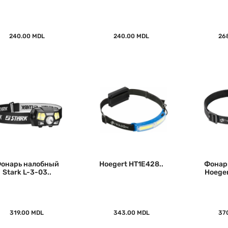
240.00 MDL
240.00 MDL
26
онарь налобный
Hoegert HT1E428..
Фонар
Stark L-3-03..
Hoeger
319.00 MDL
343.00 MDL
37