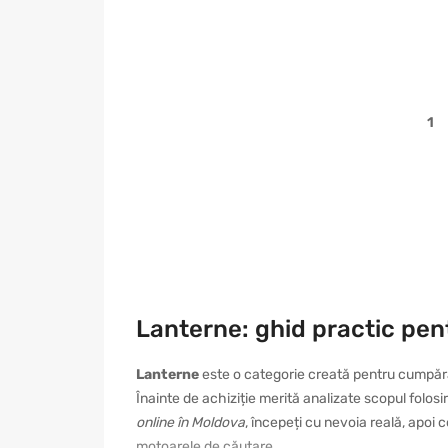
1
Lanterne: ghid practic pen
Lanterne
este o categorie creată pentru cumpărăto
Înainte de achiziție merită analizate scopul folosi
online în Moldova
, începeți cu nevoia reală, apoi 
motoarele de căutare.