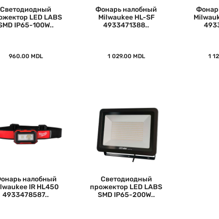
Светодиодный
Фонарь налобный
Фонар
ожектор LED LABS
Milwaukee HL-SF
Milwau
SMD IP65-100W..
4933471388..
493
960.00 MDL
1 029.00 MDL
1 1
онарь налобный
Светодиодный
ilwaukee IR HL450
прожектор LED LABS
4933478587..
SMD IP65-200W..