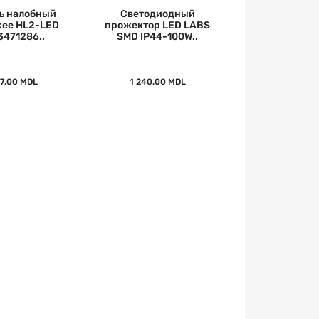
ь налобный
Светодиодный
kee HL2-LED
прожектор LED LABS
3471286..
SMD IP44-100W..
27.00 MDL
1 240.00 MDL