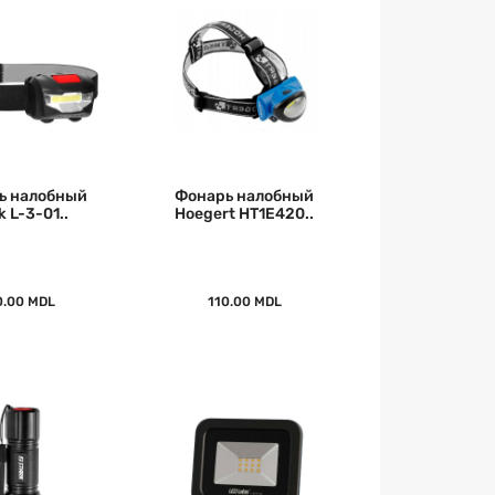
ь налобный
Фонарь налобный
k L-3-01..
Hoegert HT1E420..
0.00 MDL
110.00 MDL