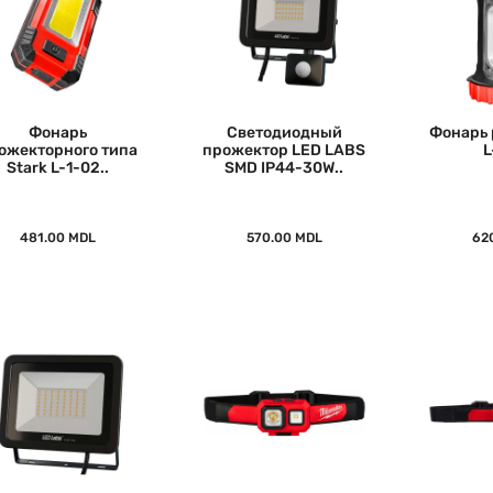
Фонарь
Светодиодный
Фонарь 
ожекторного типа
прожектор LED LABS
L
Stark L-1-02..
SMD IP44-30W..
481.00 MDL
570.00 MDL
62