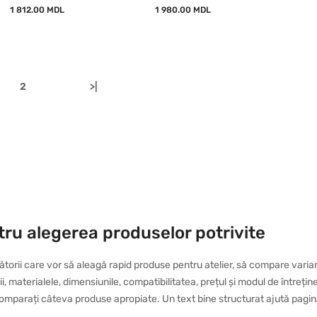
1 812.00 MDL
1 980.00 MDL
2
>|
tru alegerea produselor potrivite
rii care vor să aleagă rapid produse pentru atelier, să compare variante
rii, materialele, dimensiunile, compatibilitatea, prețul și modul de întreț
comparați câteva produse apropiate. Un text bine structurat ajută pagina s