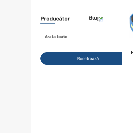
Producător
Arata toate
HOEGERT
LED-LABS
H
METABO
Resetrează
MILWAUKEE
SCANGRIP
STARK