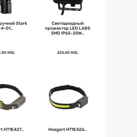
ручной Stark
Светодиодный
-4-01..
прожектор LED LABS
SMD IP65-20W..
1.00 MDL
235.00 MDL
t HT1E427..
Hoegert HT1E426..