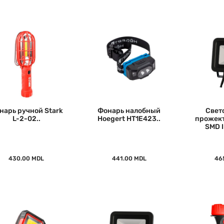
нарь ручной Stark
Фонарь налобный
Свет
L-2-02..
Hoegert HT1E423..
прожект
SMD 
430.00 MDL
441.00 MDL
46