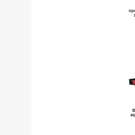
пр
Ф
M