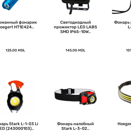
рманный фонарик
Светодиодный
Фонарь 
oegert HT1E424..
прожектор LED LABS
L
SMD IP65-10W..
125.00 MDL
145.00 MDL
15
арь Stark L-1-03 Li
Фонарь налобный
Hoeger
ED (243000103)..
Stark L-3-02..