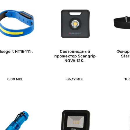
oegert HT1E411..
Светодиодный
Фонар
прожектор Scangrip
Star
NOVA 12K..
0.00 MDL
86.19 MDL
10