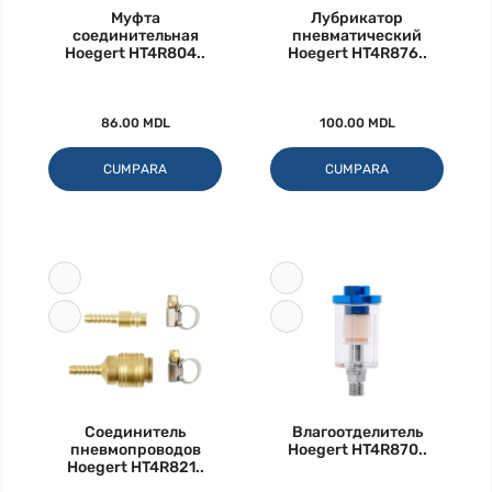
Муфта
Лубрикатор
соединительная
пневматический
Hoegert HT4R804..
Hoegert HT4R876..
86.00 MDL
100.00 MDL
CUMPARA
CUMPARA
Соединитель
Влагоотделитель
пневмопроводов
Hoegert HT4R870..
Hoegert HT4R821..