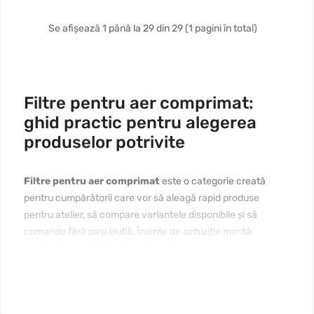
Se afișează 1 până la 29 din 29 (1 pagini în total)
Filtre pentru aer comprimat:
ghid practic pentru alegerea
produselor potrivite
Filtre pentru aer comprimat
este o categorie creată
pentru cumpărătorii care vor să aleagă rapid produse
pentru atelier, să compare variantele disponibile și să
comande fără pași inutili. Înainte de achiziție merită
analizate scopul folosirii, materialele, dimensiunile,
compatibilitatea, prețul și modul de întreținere. Dacă vă
interesează
filtre pentru aer comprimat de cumpărat online
în Moldova
, începeți cu nevoia reală, apoi comparați câteva