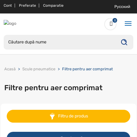
Cont
Preferate
Comparatie
Русский
0
Acasă
Scule pneumatice
Filtre pentru aer comprimat
Filtre pentru aer comprimat
Filtru de produs