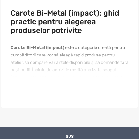
Carote Bi-Metal (impact): ghid
practic pentru alegerea
produselor potrivite
Carote Bi-Metal (impact)
este o categorie creată pentru
cumpărătorii care vor să aleagă rapid produse pentru
atelier, să compare variantele disponibile și să comande fără
pași inutili. Înainte de achiziție merită analizate scopul
folosirii, materialele, dimensiunile, compatibilitatea, prețul și
modul de întreținere. Dacă vă interesează
carote bi-metal
(impact) de cumpărat online în Moldova
, începeți cu nevoia
reală, apoi comparați câteva produse apropiate. Un text
bine structurat ajută pagina să fie utilă pentru vizitatori și
clară pentru motoarele de căutare.
Cui se potrivește categoria „Carote Bi-
Metal (impact)”
SUS