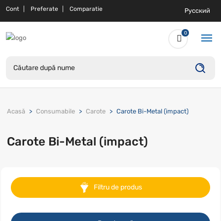
Cont
Preferate
Comparatie
Русский
0
Acasă
Consumabile
Carote
Carote Bi-Metal (impact)
Carote Bi-Metal (impact)
Filtru de produs