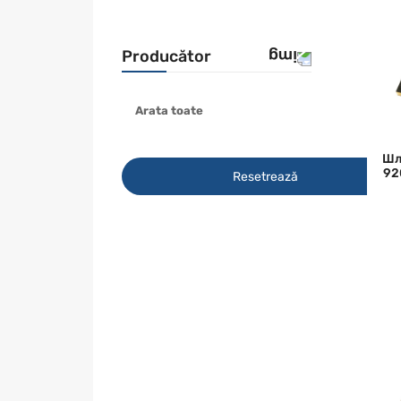
Producător
Arata toate
Smirdex
Шл
92
Resetrează