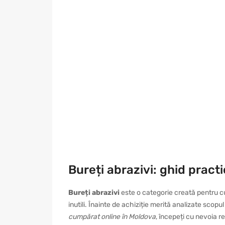
Bureți abrazivi: ghid pract
Bureți abrazivi
este o categorie creată pentru cu
inutili. Înainte de achiziție merită analizate scopu
cumpărat online în Moldova
, începeți cu nevoia r