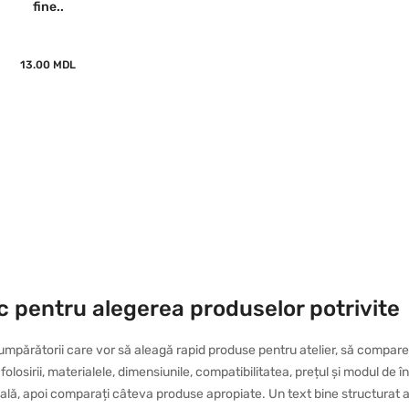
fine..
13.00 MDL
ic pentru alegerea produselor potrivite
mpărătorii care vor să aleagă rapid produse pentru atelier, să compare 
l folosirii, materialele, dimensiunile, compatibilitatea, prețul și modul d
eală, apoi comparați câteva produse apropiate. Un text bine structurat aju