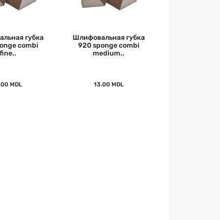
льная губка
Шлифовальная губка
ponge combi
920 sponge combi
fine..
medium..
.00 MDL
13.00 MDL