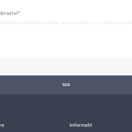
abrazivi”
uții pentru lucrări de reparație, pentru locuință, lucru, cadouri sau act
 rezistentă, iar altul de un model cu design plăcut și folosire intuitivă
ului, verificați caracteristicile și comparați opțiunile apropiate. În acest 
tina dumneavoastră.
ru proiecte practice sunt importante detaliile practice: dimensiunea, mate
Dacă produsul va fi folosit frecvent, merită ales un model durabil și com
 conta mai mult. Într-un catalog mare, filtrarea după criterii clare eco
SUS
ția concretă în care va fi folosit.
ia și caracteristicile principale.
accesoriile și condițiile de folosire.
 utilizare și utilitatea reală.
re
Informatii
 este mai comod pe termen lung.