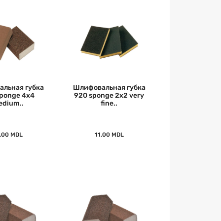
льная губка
Шлифовальная губка
sponge 4x4
920 sponge 2x2 very
dium..
fine..
.00 MDL
11.00 MDL