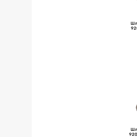
Шл
92
Шл
920