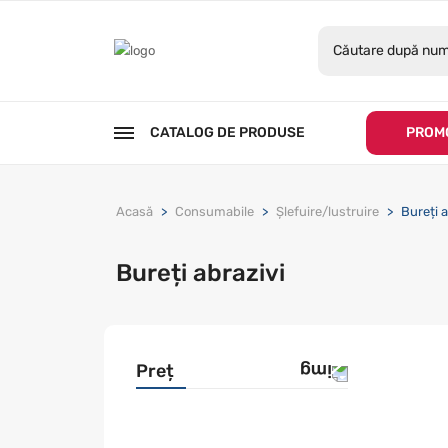
CATALOG DE PRODUSE
PROMO
Acasă
Consumabile
Șlefuire/lustruire
Bureți a
Bureți abrazivi
Preț