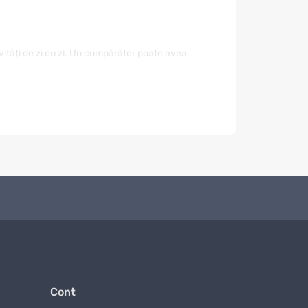
ivități de zi cu zi. Un cumpărător poate avea
. De aceea este important să nu alegeți doar după
mod reduceți riscul unei achiziții nepotrivite și
rialul, rezistența, modul de utilizare,
od. Dacă este destinat unui eveniment sau unui
nomisește timp și ajută la compararea ofertelor
Cont