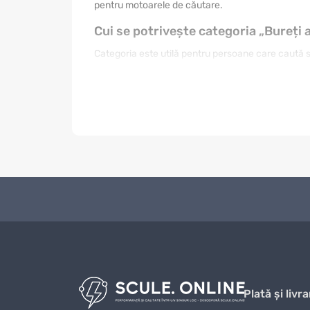
pentru motoarele de căutare.
Cui se potrivește categoria „Bureți 
Categoria este utilă pentru persoane care caută sol
nevoie de un produs simplu, altul de o variantă mai
prima fotografie. Citiți informațiile din fișa produs
găsiți mai ușor articolul care se integrează în ru
Cum se face o alegere corectă
O alegere bună începe cu stabilirea scopului. Pent
întreținerea și raportul dintre preț și beneficii. 
cadou, designul, ambalarea și impresia vizuală pot
reale, nu doar a denumirilor asemănătoare.
Scopul utilizării.
Alegeți produsul în funcție de situa
Calitatea.
Verificați materialele, finisajele, construcț
Compatibilitatea.
Comparați dimensiunile, formatul, 
Bugetul.
Prețul trebuie analizat împreună cu durata de
Plată și livra
Întreținerea.
Un produs ușor de curățat și păstrat