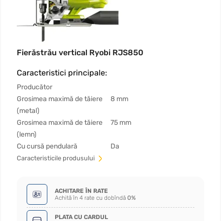
Fierăstrău vertical Ryobi RJS850
Caracteristici principale:
Producător
Grosimea maximă de tăiere
8 mm
(metal)
Grosimea maximă de tăiere
75 mm
(lemn)
Cu cursă pendulară
Da
Сaracteristicile produsului
ACHITARE ÎN RATE
Achită în 4 rate cu dobîndă
0%
PLATA CU CARDUL