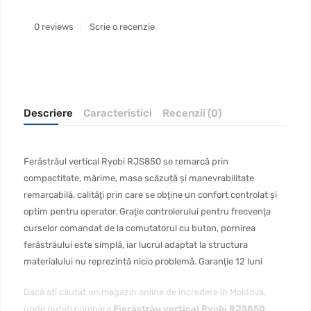
0 reviews
Scrie o recenzie
Descriere
Caracteristici
Recenzii (0)
Ferăstrăul vertical Ryobi RJS850 se remarcă prin
compactitate, mărime, masa scăzută şi manevrabilitate
remarcabilă, calităţi prin care se obţine un confort controlat şi
optim pentru operator. Graţie controlerului pentru frecvenţa
curselor comandat de la comutatorul cu buton, pornirea
ferăstrăului este simplă, iar lucrul adaptat la structura
materialului nu reprezintă nicio problemă. Garanţie 12 luni
Dacă ați căutat un magazin online de încredere în Moldova,
unde puteți cumpăra
Fierăstrău vertical Ryobi RJS850
,