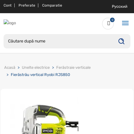
Cont
Preferate
Comparatie
Русский
0
Acasă
Unelte electrice
Ferăstraie verticale
Fierăstrău vertical Ryobi RJS850