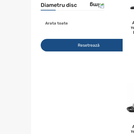
Diametru disc
Arata toate
190 mm
т
216 mm
254 mm
Resetrează
305 mm
т