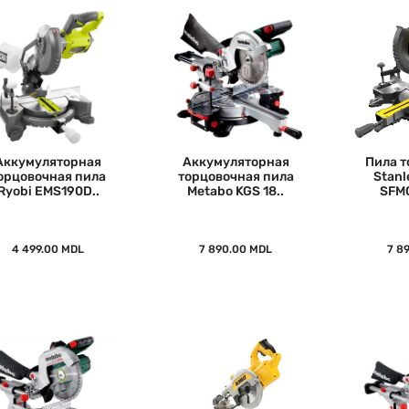
Аккумуляторная
Аккумуляторная
Пила т
орцовочная пила
торцовочная пила
Stan
Ryobi EMS190D..
Metabo KGS 18..
SFMC
4 499.00 MDL
7 890.00 MDL
7 8