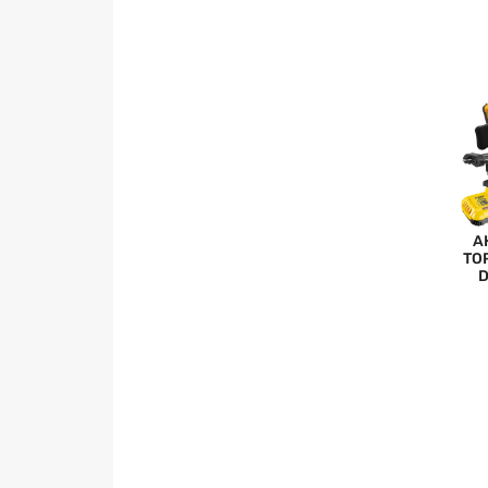
А
ТО
D