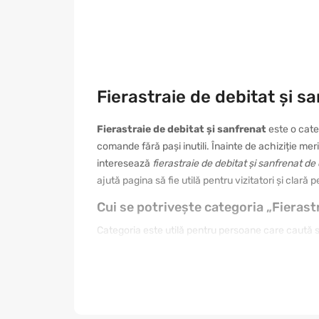
Fierastraie de debitat și s
Fierastraie de debitat și sanfrenat
este o cate
comande fără pași inutili. Înainte de achiziție meri
interesează
fierastraie de debitat și sanfrenat d
ajută pagina să fie utilă pentru vizitatori și clară
Cui se potrivește categoria „Fierast
Categoria este utilă pentru persoane care caută sol
nevoie de un produs simplu, altul de o variantă mai
prima fotografie. Citiți informațiile din fișa produs
găsiți mai ușor articolul care se integrează în ru
Cum se face o alegere corectă