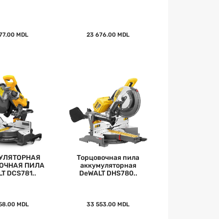
77.00 MDL
23 676.00 MDL
УЛЯТОРНАЯ
Торцовочная пила
ОЧНАЯ ПИЛА
аккумуляторная
T DCS781..
DeWALT DHS780..
58.00 MDL
33 553.00 MDL