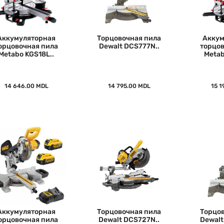
Аккумуляторная
Торцовочная пила
Аккум
орцовочная пила
Dewalt DCS777N..
торцов
Metabo KGS18L..
Metab
14 646.00 MDL
14 795.00 MDL
15 1
Аккумуляторная
Торцовочная пила
Торцов
орцовочная пила
Dewalt DCS727N..
Dewalt