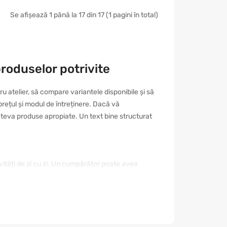
Se afișează 1 până la 17 din 17 (1 pagini în total)
produselor potrivite
 atelier, să compare variantele disponibile și să
 prețul și modul de întreținere. Dacă vă
âteva produse apropiate. Un text bine structurat
ivități de zi cu zi. Un cumpărător poate avea
. De aceea este important să nu alegeți doar după
mod reduceți riscul unei achiziții nepotrivite și