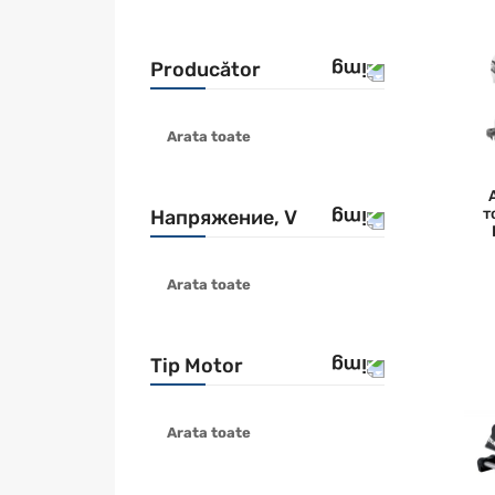
Producător
Arata toate
DEWALT
METABO
RYOBI
т
Напряжение, V
STANLEY
Arata toate
18V
Tip Motor
Arata toate
fara perii
бесщеточный