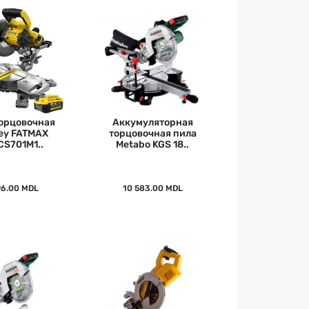
орцовочная
Аккумуляторная
ley FATMAX
торцовочная пила
S701M1..
Metabo KGS 18..
96.00 MDL
10 583.00 MDL