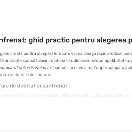
anfrenat: ghid practic pentru alegerea 
gorie creată pentru cumpărătorii care vor să aleagă rapid produse pentru
tă analizate scopul folosirii, materialele, dimensiunile, compatibilitatea,
e cumpărat online în Moldova
, începeți cu nevoia reală, apoi comparați c
 pentru motoarele de căutare.
raie de debitat și sanfrenat”
uții pentru lucrări de reparație, pentru locuință, lucru, cadouri sau act
 rezistentă, iar altul de un model cu design plăcut și folosire intuitivă
ului, verificați caracteristicile și comparați opțiunile apropiate. În acest 
tina dumneavoastră.