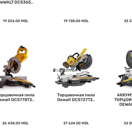
DeWALT DCS365..
19 234.00 MDL
19 728.00 MDL
23 5
орцовочная пила
Торцовочная пила
АККУМ
ewalt DCS778T2..
Dewalt DCS727T2..
ТОРЦОВ
DEWAL
26 438.00 MDL
27 624.00 MDL
32 5