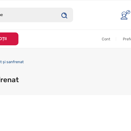
ȚII
Cont
Pref
t și sanfrenat
frenat