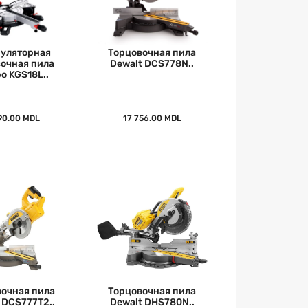
уляторная
Торцовочная пила
очная пила
Dewalt DCS778N..
o KGS18L..
90.00 MDL
17 756.00 MDL
очная пила
Торцовочная пила
 DCS777T2..
Dewalt DHS780N..