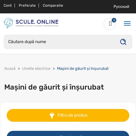
Cont
Preferate
Comparatie
Русский
0
Acasă
Unelte electrice
Mașini de găurit și înșurubat
Mașini de găurit și înșurubat
Filtru de produs