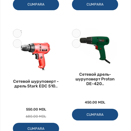
CUMPARA
CUMPARA
-19%
Сетевой дрель-
шуруповерт Proton
Сетевой шуруповерт -
DE-420..
дрель Stark EDC 510..
450.00 MDL
550.00 MDL
CUMPARA
680.00 MDL
CUMPARA