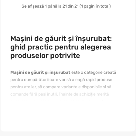
Se afișează 1 până la 21 din 21 (1 pagini în total)
Mașini de găurit și înșurubat:
ghid practic pentru alegerea
produselor potrivite
Mașini de găurit și înșurubat
este o categorie creată
pentru cumpărătorii care vor să aleagă rapid produse
pentru atelier, să compare variantele disponibile și să
comande fără pași inutili. Înainte de achiziție merită
analizate scopul folosirii, materialele, dimensiunile,
compatibilitatea, prețul și modul de întreținere. Dacă vă
interesează
mașini de găurit și înșurubat de cumpărat online
în Moldova
, începeți cu nevoia reală, apoi comparați câteva
produse apropiate. Un text bine structurat ajută pagina să