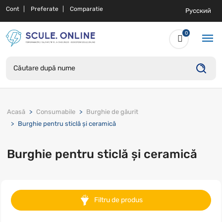
Cont
Preferate
Comparatie
Русский
0
Acasă
Consumabile
Burghie de găurit
Burghie pentru sticlă și ceramică
Burghie pentru sticlă și ceramică
Filtru de produs