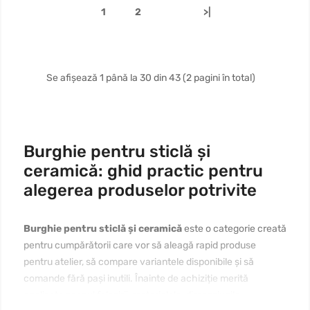
1
2
>|
Se afișează 1 până la 30 din 43 (2 pagini în total)
Burghie pentru sticlă și
ceramică: ghid practic pentru
alegerea produselor potrivite
Burghie pentru sticlă și ceramică
este o categorie creată
pentru cumpărătorii care vor să aleagă rapid produse
pentru atelier, să compare variantele disponibile și să
comande fără pași inutili. Înainte de achiziție merită
analizate scopul folosirii, materialele, dimensiunile,