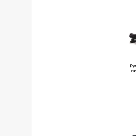
Ру
пи