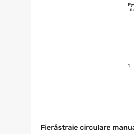
Ру
п
1
Fierăstraie circulare manua