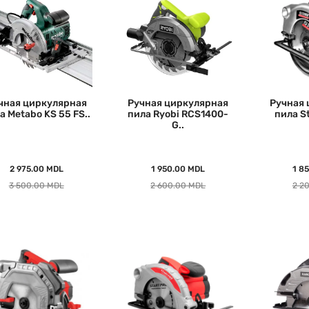
чная циркулярная
Ручная циркулярная
Ручная 
а Metabo KS 55 FS..
пила Ryobi RCS1400-
пила St
G..
2 975.00 MDL
1 950.00 MDL
1 8
3 500.00 MDL
2 600.00 MDL
2 2