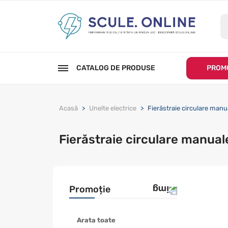
CATALOG DE PRODUSE
PROMO
Acasă
Unelte electrice
Fierăstraie circulare manu
Fierăstraie circulare manual
Promoție
Arata toate
Promotie