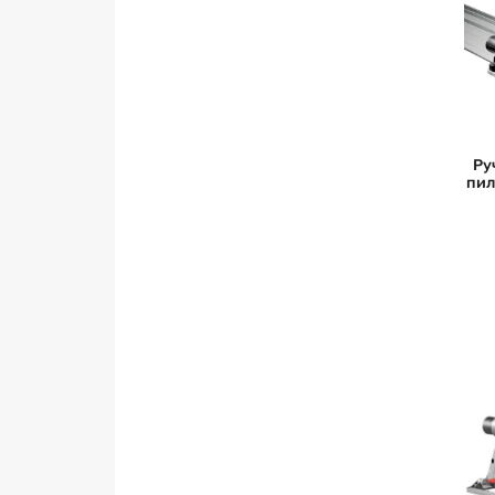
MAKITA
METABO
MILWAUKEE
RYOBI
STARK
Ру
пил
START PRO