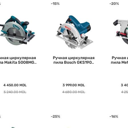
%
-15%
-20%
чная циркулярная
Ручная циркулярная
Ручная 
ла Makita 5008MG..
пила Bosch GKS190..
пила Me
4 450.00 MDL
3 999.00 MDL
3 4
5 240.00 MDL
4 680.00 MDL
4 2
%
-25%
-16%