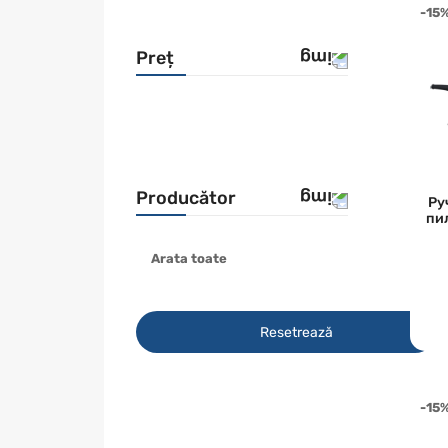
-15
Preț
Producător
Ру
пи
Arata toate
AEG
BOSCH
DEWALT
Resetrează
EVOLUTION
HOLZMANN
-15
Hikoki
KAMOTO