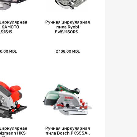
циркулярная
Ручная циркулярная
а KAMOTO
пила Ryobi
S1519..
EWS1150RS..
50.00 MDL
2 108.00 MDL
циркулярная
Ручная циркулярная
olzmann HKS
пила Bosch PKS55A..