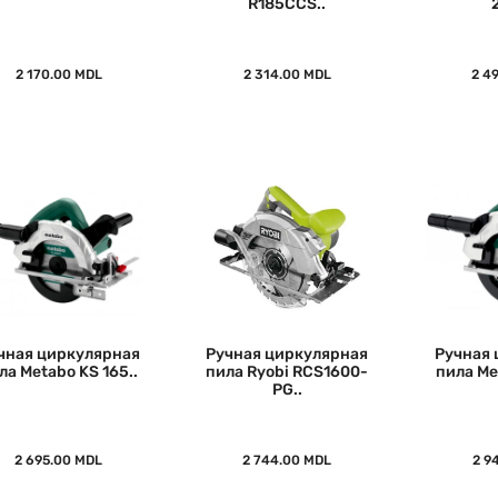
R185CCS..
2 170.00 MDL
2 314.00 MDL
2 4
чная циркулярная
Ручная циркулярная
Ручная 
ла Metabo KS 165..
пила Ryobi RCS1600-
пила Me
PG..
2 695.00 MDL
2 744.00 MDL
2 9