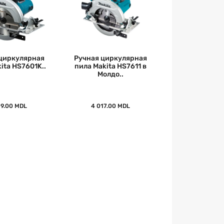
циркулярная
Ручная циркулярная
ita HS7601K..
пила Makita HS7611 в
Молдо..
19.00 MDL
4 017.00 MDL