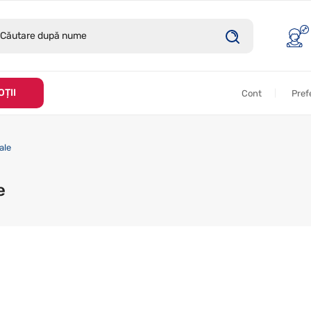
ȚII
Cont
Pref
ale
e