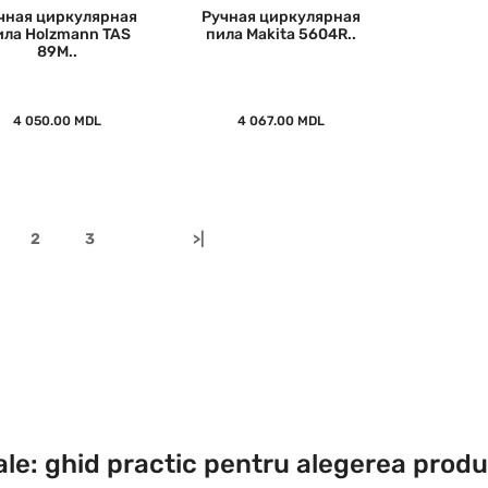
чная циркулярная
Ручная циркулярная
ила Holzmann TAS
пила Makita 5604R..
89M..
4 050.00 MDL
4 067.00 MDL
2
3
>|
le: ghid practic pentru alegerea produs