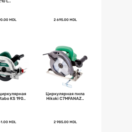
210 L..
90.00 MDL
2 695.00 MDL
циркулярная
Циркулярная пила
tabo KS 190..
Hikoki C7MFANAZ..
41.00 MDL
2 985.00 MDL