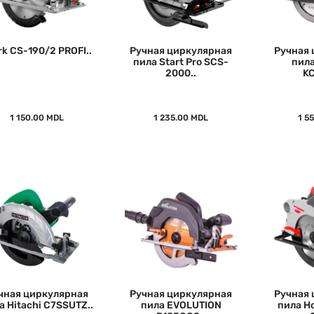
rk CS-190/2 PROFI..
Ручная циркулярная
Ручная 
пила Start Pro SCS-
пил
2000..
KC
1 150.00 MDL
1 235.00 MDL
1 5
чная циркулярная
Ручная циркулярная
Ручная 
а Hitachi C7SSUTZ..
пила EVOLUTION
пила H