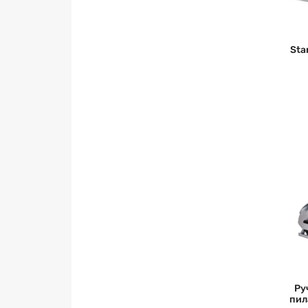
Sta
Ру
пил