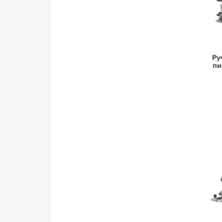
Ру
пи