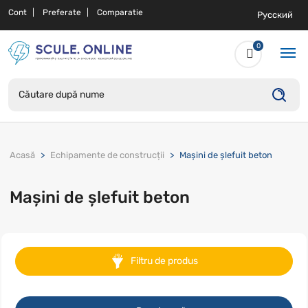
Cont
Preferate
Comparatie
Русский
0
Acasă
Echipamente de construcții
Mașini de șlefuit beton
Mașini de șlefuit beton
Filtru de produs