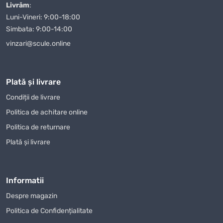
Livrăm
:
Cum se face o alegere corectă
Luni-Vineri: 9:00-18:00
Simbata: 9:00-14:00
O alegere bună începe cu stabilirea scopului. Pentru
proiecte practice sunt importante detaliile practice:
vinzari@scule.online
dimensiunea, materialul, rezistența, modul de utilizare,
întreținerea și raportul dintre preț și beneficii. Dacă produsul
va fi folosit frecvent, merită ales un model durabil și comod.
Plată și livrare
Dacă este destinat unui eveniment sau unui cadou,
Condiții de livrare
designul, ambalarea și impresia vizuală pot conta mai mult.
Politica de achitare online
Într-un catalog mare, filtrarea după criterii clare
economisește timp și ajută la compararea ofertelor reale, nu
Politica de returnare
doar a denumirilor asemănătoare.
Plată și livrare
Scopul utilizării.
Alegeți produsul în funcție de situația
concretă în care va fi folosit.
Informatii
Calitatea.
Verificați materialele, finisajele, construcția și
caracteristicile principale.
Despre magazin
Compatibilitatea.
Comparați dimensiunile, formatul,
Politica de Confidențialitate
accesoriile și condițiile de folosire.