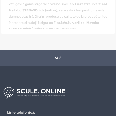
veți găsi o gamă largă de produse, inclusiv
Fierăstrău vertical
Metabo STEB65Quick (valiza)
, care este ideal pentru nevoile
dumneavoastră. Oferim produse de calitate de la producători de
încredere și puteți fi sigur că
Fierăstrău vertical Metabo
STEB65Quick (valiza)
vă va servi mult timp.
Puteți
cumpăra Fierăstrău vertical Metabo STEB65Quick
(valiza)
cu livrare convenabilă în toată Moldova, inclusiv în
Chișinău și alte regiuni. Magazinul nostru online garantează o
livrare rapidă, iar prețul pentru
Fierăstrău vertical Metabo
SUS
STEB65Quick (valiza)
este unul dintre cele mai avantajoase de
pe piață. Ne actualizăm constant gama de produse și ne
asigurăm că clienții noștri primesc cele mai bune oferte la
prețuri competitive.
Avantajele achiziției de la noi nu se rezumă doar la prețuri
excelente, ci și la un nivel ridicat de servicii. Ne preocupăm de
fiecare client și oferim suport personalizat în toate etapele
achiziției
Fierăstrău vertical Metabo STEB65Quick (valiza)
.
Linie telefonică:
Dacă aveți întrebări sau nelămuriri, echipa noastră de specialiști