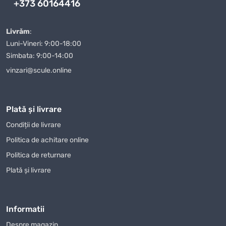
+373 60164416
este întotdeauna gata să vă ajute să faceți alegerea corectă.
Când comandați
Fierăstrău vertical Metabo STEB65Quick
Livrăm
:
(valiza)
de la magazinul nostru, puteți fi siguri că veți primi un
Luni-Vineri: 9:00-18:00
produs de calitate într-un timp scurt. Oferim diverse modalități
Simbata: 9:00-14:00
de plată, ceea ce face procesul de achiziție și mai convenabil
vinzari@scule.online
pentru clienții noștri. Indiferent unde vă aflați în Moldova, vă
vom livra
Fierăstrău vertical Metabo STEB65Quick (valiza)
rapid și în siguranță.
Plată și livrare
Magazin Online TOPSALE.MD vă oferă nu doar posibilitatea de a
Condiții de livrare
cumpăra
Fierăstrău vertical Metabo STEB65Quick (valiza)
Politica de achitare online
cu livrare, dar și de a profita de alte condiții avantajoase, cum ar
fi promoțiile și reducerile care sunt actualizate periodic pe site-
Politica de returnare
ul nostru. Urmăriți-ne pentru a nu rata ofertele avantajoase la
Plată și livrare
Fierăstrău vertical Metabo STEB65Quick (valiza)
și alte
produse.
Mulți dintre clienții noștri au apreciat deja calitatea
Informatii
Fierăstrău vertical Metabo STEB65Quick (valiza)
Despre magazin