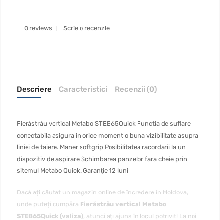
0 reviews
Scrie o recenzie
Descriere
Caracteristici
Recenzii (0)
Fierăstrău vertical Metabo STEB65Quick Functia de suflare
conectabila asigura in orice moment o buna vizibilitate asupra
liniei de taiere. Maner softgrip Posibilitatea racordarii la un
dispozitiv de aspirare Schimbarea panzelor fara cheie prin
sitemul Metabo Quick. Garanţie 12 luni
Dacă ați căutat un magazin online de încredere în Moldova,
unde puteți cumpăra
Fierăstrău vertical Metabo
STEB65Quick (valiza)
, atunci ați ajuns în locul potrivit! La noi