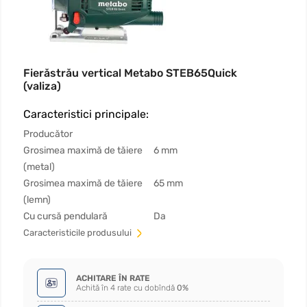
Fierăstrău vertical Metabo STEB65Quick
(valiza)
Caracteristici principale:
Producător
Grosimea maximă de tăiere
6 mm
(metal)
Grosimea maximă de tăiere
65 mm
(lemn)
Cu cursă pendulară
Da
Сaracteristicile produsului
ACHITARE ÎN RATE
Achită în 4 rate cu dobîndă
0%