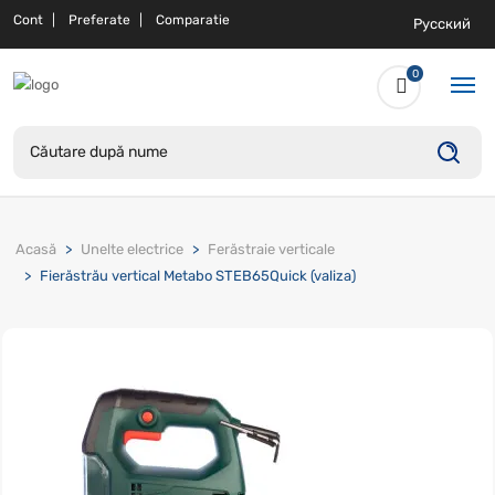
Cont
Preferate
Comparatie
Русский
0
Acasă
Unelte electrice
Ferăstraie verticale
Fierăstrău vertical Metabo STEB65Quick (valiza)