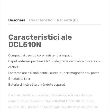
Descriere
Caracteristici
Recenzii (0)
Caracteristici ale
DCL510N
Compact și ușor cu corp rezistent la impact
Capul lanternei pivotează la 180 de grade vertical cu blocare cu
clichet
Lanterna are o clemă pentru curea, suport magnetic sau poate
fi instalată liber
Bateria și încărcătorul vândute separat
Dacă ați căutat un magazin online de încredere în Moldova,
unde puteți cumpăra
Lanternă DeWALT DCL510
, atunci ați
ajuns în locul potrivit! La noi veți găsi o gamă largă de produse,