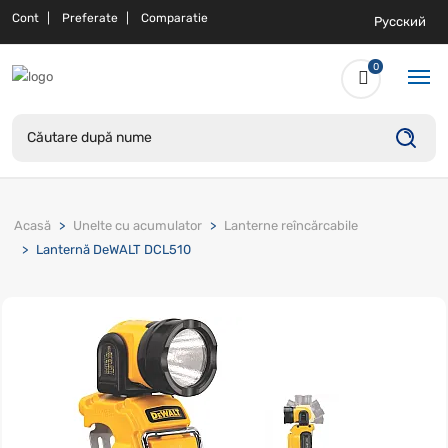
Cont
Preferate
Comparatie
Русский
0
Acasă
Unelte cu acumulator
Lanterne reîncărcabile
Lanternă DeWALT DCL510