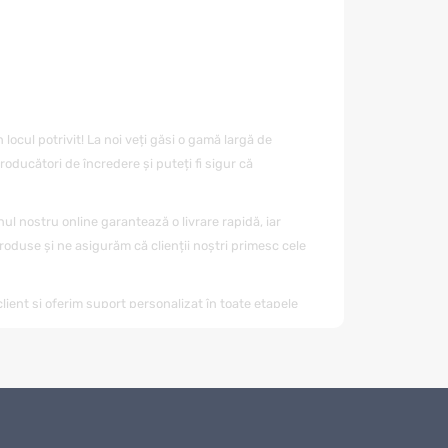
în locul potrivit! La noi veți găsi o gamă largă de
oducători de încredere și puteți fi sigur că
nul nostru online garantează o livrare rapidă, iar
oduse și ne asigurăm că clienții noștri primesc cele
client și oferim suport personalizat în toate etapele
ă vă ajute să faceți alegerea corectă.
timp scurt. Oferim diverse modalități de plată, ceea ce
eWALT DCL040
rapid și în siguranță.
ita de alte condiții avantajoase, cum ar fi promoțiile și
LT DCL040
și alte produse.