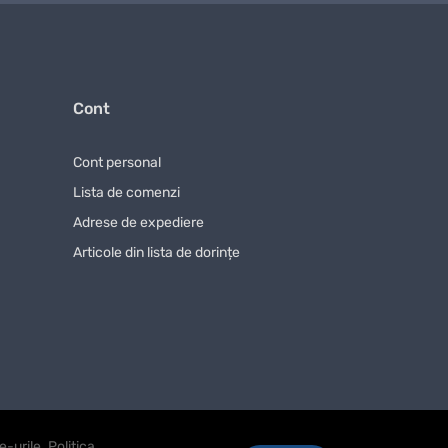
și ne-au lăsat recenzii pozitive. Apreciem opinia
cut.
r fiecare cumpărător poate conta pe o abordare
Cont
nție pentru utilizarea îndelungată a produsului.
Cont personal
borăm doar cu furnizori de încredere.
Lista de comenzi
ces de comandă rapid și convenabil, astfel încât să
Adrese de expediere
la magazinul nostru online
Articole din lista de dorințe
se excelente și o livrare rapidă. Nu amânați
e-urile.
Politica