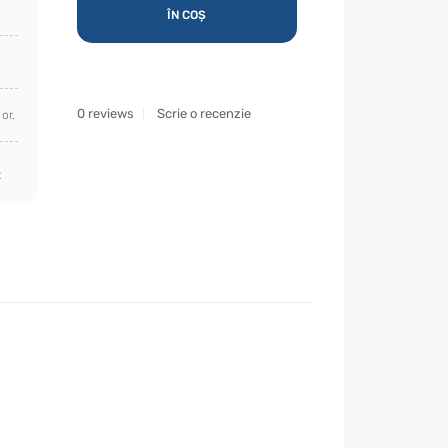
ÎN COȘ
0 reviews
Scrie o recenzie
or.
t