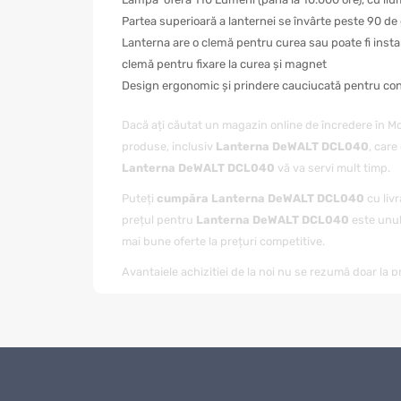
Partea superioară a lanternei se învârte peste 90 de 
Lanterna are o clemă pentru curea sau poate fi instal
clemă pentru fixare la curea și magnet
Design ergonomic și prindere cauciucată pentru contr
Dacă ați căutat un magazin online de încredere în 
produse, inclusiv
Lanterna DeWALT DCL040
, care
Lanterna DeWALT DCL040
vă va servi mult timp.
Puteți
cumpăra Lanterna DeWALT DCL040
cu livr
prețul pentru
Lanterna DeWALT DCL040
este unul
mai bune oferte la prețuri competitive.
Avantajele achiziției de la noi nu se rezumă doar la pr
achiziției
Lanterna DeWALT DCL040
. Dacă aveți î
Când comandați
Lanterna DeWALT DCL040
de la m
face procesul de achiziție și mai convenabil pentru cl
Magazin Online TOPSALE.MD vă oferă nu doar posibi
reducerile care sunt actualizate periodic pe site-ul 