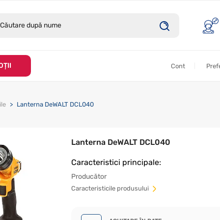
ȚII
Cont
Pref
le
Lanterna DeWALT DCL040
Lanterna DeWALT DCL040
Caracteristici principale:
Producător
Сaracteristicile produsului