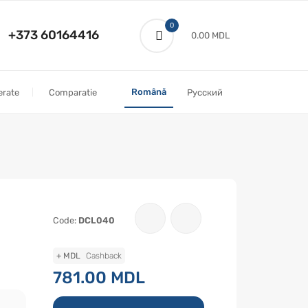
0
+373 60164416
0.00 MDL
Română
erate
Comparatie
Русский
Code:
DCL040
+ MDL
Cashback
781.00 MDL