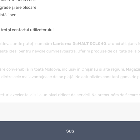
grade și are blocare
ată liber
ol și confortul utilizatorului
Moldova, unde puteți cumpăra
Lanterna DeWALT DCL040
, atunci ați ajuns 
 este ideal pentru nevoile dumneavoastră. Oferim produse de calitate de la pr
are convenabilă în toată Moldova, inclusiv în Chișinău și alte regiuni. Magazi
 dintre cele mai avantajoase de pe piață. Ne actualizăm constant gama de pr
ețuri excelente, ci și la un nivel ridicat de servicii. Ne preocupăm de fiecare 
ntrebări sau nelămuriri, echipa noastră de specialiști este întotdeauna gata s
agazinul nostru, puteți fi siguri că veți primi un produs de calitate într-un 
ienții noștri. Indiferent unde vă aflați în Moldova, vă vom livra
Lanterna D
litatea de a cumpăra
Lanterna DeWALT DCL040
SUS
cu livrare, dar și de a prof
nostru. Urmăriți-ne pentru a nu rata ofertele avantajoase la
Lanterna DeWA