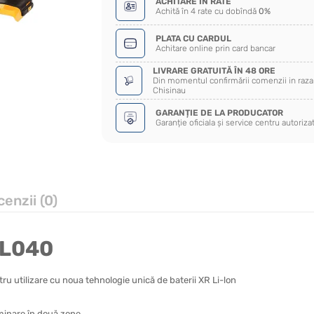
ACHITARE ÎN RATE
Achită în 4 rate cu dobîndă
0%
PLATA CU CARDUL
Achitare online prin card bancar
LIVRARE GRATUITĂ ÎN 48 ORE
Din momentul confirmării comenzii in raza 
Chisinau
GARANȚIE DE LA PRODUCATOR
Garanție oficiala și service centru autoriza
enzii (0)
CL040
ru utilizare cu noua tehnologie unică de baterii XR Li-lon
minare în două zone