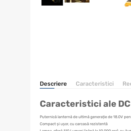
Descriere
Caracteristici
Rec
Caracteristici ale D
Puternică lanternă de ultimă generație de 18.0V pent
Compact și ușor, cu carcasă rezistentă
Lampa oferă 110 Lumeni (până la 10.000 ore), cu ilu