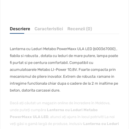
Descriere
Caracteristici
Recenzii (0)
Lanterna cu Leduri Metabo PowerMaxx ULA LED (600367000) ,
fiabila si robusta , dotata cu leduri de mare putere, lampa poate
fi purtat si pe centura comfortabil. Compatibil cu
acumulatoarele Metabo LI-Power 10,8V. Foarte compacta prin
mecanismul de pliere inovator. Extrem de robusta: ramane in
intregime functionala chiar dupa o cadere de la 2 m inaltime pe
beton, datorita carcasei dure.
Dacă ați căutat un magazin online de încredere în Moldova,
unde puteți cumpăra
Lanterna cu Leduri Metabo
PowerMaxx ULA LED
, atunci ați ajuns în locul potrivit! La noi
veți găsi o gamă largă de produse, inclusiv
Lanterna cu Leduri