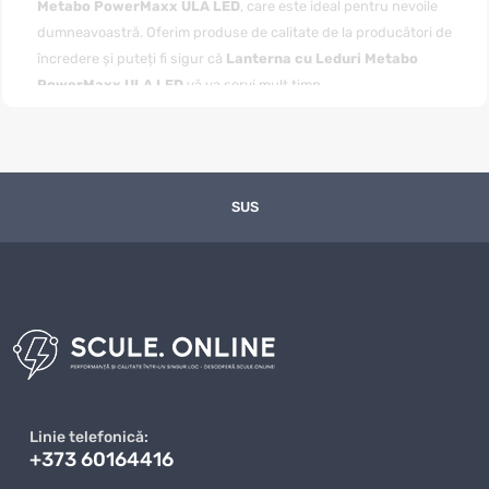
Metabo PowerMaxx ULA LED
, care este ideal pentru nevoile
dumneavoastră. Oferim produse de calitate de la producători de
încredere și puteți fi sigur că
Lanterna cu Leduri Metabo
PowerMaxx ULA LED
vă va servi mult timp.
Puteți
cumpăra Lanterna cu Leduri Metabo PowerMaxx
ULA LED
cu livrare convenabilă în toată Moldova, inclusiv în
Chișinău și alte regiuni. Magazinul nostru online garantează o
livrare rapidă, iar prețul pentru
Lanterna cu Leduri Metabo
SUS
PowerMaxx ULA LED
este unul dintre cele mai avantajoase de
pe piață. Ne actualizăm constant gama de produse și ne
asigurăm că clienții noștri primesc cele mai bune oferte la
prețuri competitive.
Avantajele achiziției de la noi nu se rezumă doar la prețuri
excelente, ci și la un nivel ridicat de servicii. Ne preocupăm de
fiecare client și oferim suport personalizat în toate etapele
achiziției
Lanterna cu Leduri Metabo PowerMaxx ULA LED
.
Linie telefonică:
Dacă aveți întrebări sau nelămuriri, echipa noastră de specialiști
+373 60164416
este întotdeauna gata să vă ajute să faceți alegerea corectă.