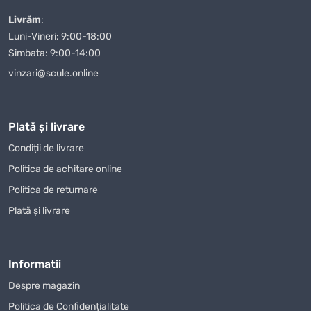
Când comandați
Lanterna cu Leduri Metabo PowerMaxx
Livrăm
:
ULA LED
de la magazinul nostru, puteți fi siguri că veți primi un
Luni-Vineri: 9:00-18:00
produs de calitate într-un timp scurt. Oferim diverse modalități
Simbata: 9:00-14:00
de plată, ceea ce face procesul de achiziție și mai convenabil
vinzari@scule.online
pentru clienții noștri. Indiferent unde vă aflați în Moldova, vă
vom livra
Lanterna cu Leduri Metabo PowerMaxx ULA LED
rapid și în siguranță.
Plată și livrare
Magazin Online TOPSALE.MD vă oferă nu doar posibilitatea de a
Condiții de livrare
cumpăra
Lanterna cu Leduri Metabo PowerMaxx ULA LED
Politica de achitare online
cu livrare, dar și de a profita de alte condiții avantajoase, cum ar
fi promoțiile și reducerile care sunt actualizate periodic pe site-
Politica de returnare
ul nostru. Urmăriți-ne pentru a nu rata ofertele avantajoase la
Plată și livrare
Lanterna cu Leduri Metabo PowerMaxx ULA LED
și alte
produse.
Mulți dintre clienții noștri au apreciat deja calitatea
Informatii
Lanterna cu Leduri Metabo PowerMaxx ULA LED
Despre magazin
achiziționat din magazinul nostru online și ne-au lăsat
Politica de Confidențialitate
recenzii pozitive. Apreciem opinia fiecărui client și ne