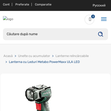
Cont
Preferate
Comparatie
Русский
0
Acasă
Unelte cu acumulator
Lanterne reîncărcabile
Lanterna cu Leduri Metabo PowerMaxx ULA LED