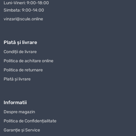
ceea ce face procesul de achiziție și mai convenabil pentru
Luni-Vineri: 9:00-18:00
clienții noștri. Indiferent unde vă aflați în Moldova, vă vom livra
Simbata: 9:00-14:00
Lanțernă de cap Hoegert HT1E426
rapid și în siguranță.
vinzari@scule.online
Magazin Online TOPSALE.MD vă oferă nu doar posibilitatea de a
cumpăra
Lanțernă de cap Hoegert HT1E426
cu livrare, dar și
de a profita de alte condiții avantajoase, cum ar fi promoțiile și
Plată și livrare
reducerile care sunt actualizate periodic pe site-ul nostru.
Condiții de livrare
Urmăriți-ne pentru a nu rata ofertele avantajoase la
Lanțernă
Politica de achitare online
de cap Hoegert HT1E426
și alte produse.
Politica de returnare
Mulți dintre clienții noștri au apreciat deja calitatea
Plată și livrare
Lanțernă de cap Hoegert HT1E426
achiziționat din
magazinul nostru online și ne-au lăsat recenzii pozitive.
Apreciem opinia fiecărui client și ne străduim să
îmbunătățim serviciile noastre pentru a face procesul de
Informatii
achiziție și mai confortabil și plăcut.
Despre magazin
Nu ratați ocazia de a achiziționa
Lanțernă de cap Hoegert
Politica de Confidențialitate
HT1E426
la cel mai bun preț! Oferim condiții unice pentru
Garanție și Service
clienții noștri, iar fiecare cumpărător poate conta pe o abordare