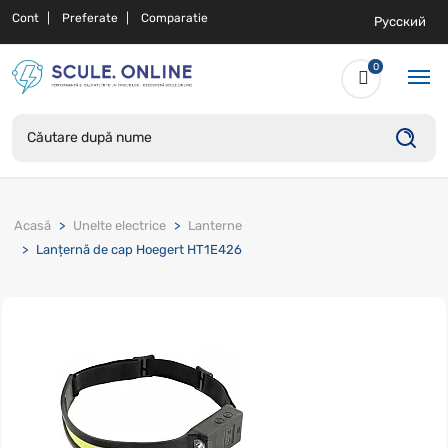
Cont
Preferate
Comparatie
Русский
0
Acasă
Unelte electrice
Lanterne
Lanțernă de cap Hoegert HT1E426