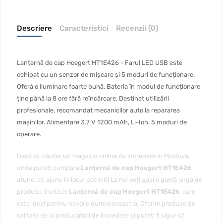
Descriere
Caracteristici
Recenzii (0)
Lanțernă de cap Hoegert HT1E426 - Farul LED USB este
echipat cu un senzor de mișcare și 5 moduri de funcționare.
Oferă o iluminare foarte bună. Bateria în modul de funcționare
ține până la 8 ore fără reîncărcare. Destinat utilizării
profesionale, recomandat mecanicilor auto la repararea
mașinilor. Alimentare 3.7 V 1200 mAh, Li-Ion. 5 moduri de
operare.
Dacă ați căutat un magazin online de încredere în Moldova,
unde puteți cumpăra
Lanțernă de cap Hoegert HT1E426
,
atunci ați ajuns în locul potrivit! La noi veți găsi o gamă largă de
produse, inclusiv
Lanțernă de cap Hoegert HT1E426
, care
este ideal pentru nevoile dumneavoastră. Oferim produse de
calitate de la producători de încredere și puteți fi sigur că