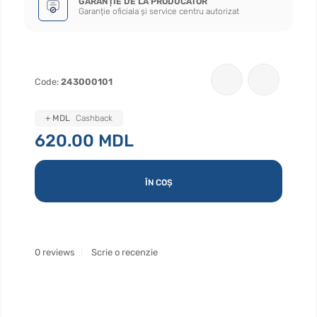
GARANȚIE DE LA PRODUCATOR
Garanție oficiala și service centru autorizat
Code:
243000101
+ MDL
Cashback
620.00 MDL
ÎN COȘ
0 reviews
Scrie o recenzie