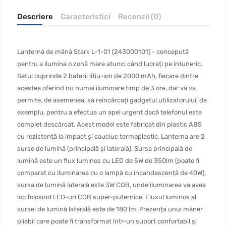
Descriere
Caracteristici
Recenzii (0)
Lanternă de mână Stark L-1-01 (243000101) - concepută
pentru a ilumina o zonă mare atunci când lucrați pe întuneric.
Setul cuprinde 2 baterii litiu-ion de 2000 mAh, fiecare dintre
acestea oferind nu numai iluminare timp de 3 ore, dar vă va
permite, de asemenea, să reîncărcați gadgetul utilizatorului, de
exemplu, pentru a efectua un apel urgent dacă telefonul este
complet descărcat. Acest model este fabricat din plastic ABS
cu rezistență la impact și cauciuc termoplastic. Lanterna are 2
surse de lumină (principală și laterală). Sursa principală de
lumină este un flux luminos cu LED de 5W de 350lm (poate fi
comparat cu iluminarea cu o lampă cu incandescență de 40W),
sursa de lumină laterală este 3W COB, unde iluminarea va avea
loc folosind LED-uri COB super-puternice. Fluxul luminos al
sursei de lumină laterală este de 180 lm. Prezența unui mâner
pliabil care poate fi transformat într-un suport confortabil și