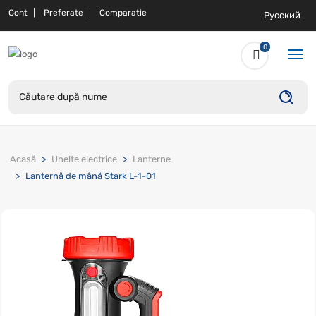
Cont
Preferate
Comparatie
Русский
0
Acasă
Unelte electrice
Lanterne
Lanternă de mână Stark L-1-01