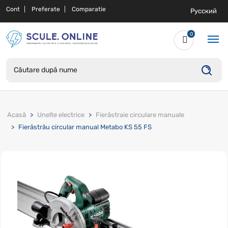
Cont
Preferate
Comparatie
Русский
0
Acasă
Unelte electrice
Fierăstraie circulare manuale
Fierăstrău circular manual Metabo KS 55 FS