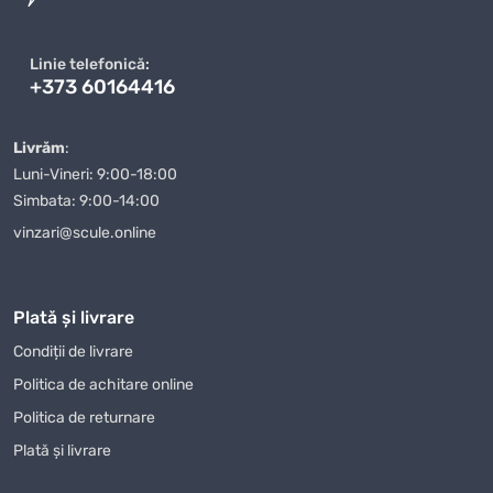
achiziției
Fierăstrău circular manual Metabo KS 55 FS
. Dacă
aveți întrebări sau nelămuriri, echipa noastră de specialiști este
Linie telefonică:
întotdeauna gata să vă ajute să faceți alegerea corectă.
+373 60164416
Când comandați
Fierăstrău circular manual Metabo KS 55
FS
de la magazinul nostru, puteți fi siguri că veți primi un
Livrăm
:
produs de calitate într-un timp scurt. Oferim diverse modalități
Luni-Vineri: 9:00-18:00
de plată, ceea ce face procesul de achiziție și mai convenabil
Simbata: 9:00-14:00
pentru clienții noștri. Indiferent unde vă aflați în Moldova, vă
vinzari@scule.online
vom livra
Fierăstrău circular manual Metabo KS 55 FS
rapid
și în siguranță.
Magazin Online TOPSALE.MD vă oferă nu doar posibilitatea de a
Plată și livrare
cumpăra
Fierăstrău circular manual Metabo KS 55 FS
cu
Condiții de livrare
livrare, dar și de a profita de alte condiții avantajoase, cum ar fi
Politica de achitare online
promoțiile și reducerile care sunt actualizate periodic pe site-ul
nostru. Urmăriți-ne pentru a nu rata ofertele avantajoase la
Politica de returnare
Fierăstrău circular manual Metabo KS 55 FS
și alte produse.
Plată și livrare
Mulți dintre clienții noștri au apreciat deja calitatea