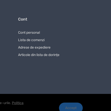
ersalChain 18 (06008B8000)
cu livrare, dar și de a
ne pentru a nu rata ofertele avantajoase la
Fierăstrău
Cont
 (06008B8000)
achiziționat din magazinul nostru
ntru a face procesul de achiziție și mai confortabil
Cont personal
Lista de comenzi
 preț! Oferim condiții unice pentru clienții noștri, iar
Adrese de expediere
(06008B8000)
este alegerea perfectă pentru cei care
Articole din lista de dorințe
beneficiați nu doar de un preț avantajos, ci și de o
ectăm cu atenție produsele pentru gama noastră și
)
cu livrare la domiciliu! Magazinul nostru oferă un
te avantajele achiziției de
Fierăstrău cu lanț cu
e-urile.
Politica
Accept
ranția noastră este un serviciu de înaltă calitate,