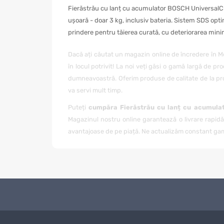
Fierăstrău cu lanț cu acumulator
BOSCH UniversalCha
ușoară - doar 3 kg, inclusiv bateria. Sistem SDS opti
prindere pentru tăierea curată, cu deteriorarea mini
Dacă ați căutat un magazin online de încredere în 
în locul potrivit! La noi veți găsi o gamă largă de pr
dumneavoastră. Oferim produse de calitate de la pro
va servi mult timp.
Puteți
cumpăra Fierăstrău cu lanț cu acumul
Magazinul nostru online garantează o livrare rapidă
avantajoase de pe piață. Ne actualizăm constant gama
Avantajele achiziției de la noi nu se rezumă doar la p
achiziției
Fierăstrău cu lanț cu acumulator BOS
să vă ajute să faceți alegerea corectă.
Când comandați
Fierăstrău cu lanț cu acumula
timp scurt. Oferim diverse modalități de plată, ceea c
cu lanț cu acumulator BOSCH UniversalChain 