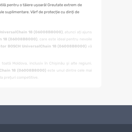
ilă pentru o tăiere ușoară! Greutate extrem de
le suplimentare. Vârf de protecție cu dinți de
 UniversalChain 18 (06008B8000)
, atunci ați ajuns
in 18 (06008B8000)
, care este ideal pentru nevoile
lator BOSCH UniversalChain 18 (06008B8000)
vă
 toată Moldova, inclusiv în Chișinău și alte regiuni.
lChain 18 (06008B8000)
este unul dintre cele mai
a prețuri competitive.
e client și oferim suport personalizat în toate etapele
i, echipa noastră de specialiști este întotdeauna gata
i fi siguri că veți primi un produs de calitate într-un
ent unde vă aflați în Moldova, vă vom livra
Fierăstrău