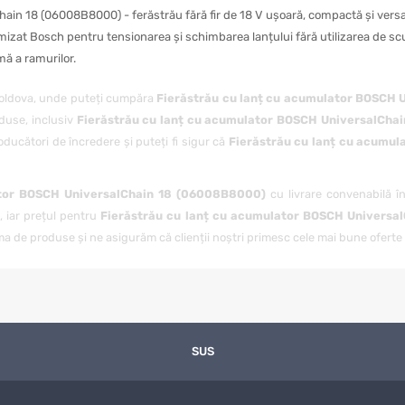
in 18 (06008B8000) - ferăstrău fără fir de 18 V ușoară, compactă și versat
mizat Bosch pentru tensionarea și schimbarea lanțului fără utilizarea de scu
mă a ramurilor.
Moldova, unde puteți cumpăra
Fierăstrău cu lanț cu acumulator BOSCH
oduse, inclusiv
Fierăstrău cu lanț cu acumulator BOSCH UniversalCha
ducători de încredere și puteți fi sigur că
Fierăstrău cu lanț cu acumu
ator BOSCH UniversalChain 18 (06008B8000)
cu livrare convenabilă în
, iar prețul pentru
Fierăstrău cu lanț cu acumulator BOSCH Universa
 de produse și ne asigurăm că clienții noștri primesc cele mai bune oferte l
rețuri excelente, ci și la un nivel ridicat de servicii. Ne preocupăm de fiecar
CH UniversalChain 18 (06008B8000)
. Dacă aveți întrebări sau nelămurir
tor BOSCH UniversalChain 18 (06008B8000)
de la magazinul nostru, puteț
SUS
e face procesul de achiziție și mai convenabil pentru clienții noștri. Indifer
18 (06008B8000)
rapid și în siguranță.