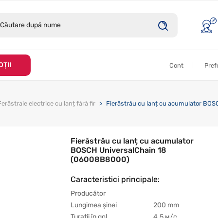
ȚII
Cont
Pref
Ferăstraie electrice cu lanț fără fir
Fierăstrău cu lanț cu acumulator BO
Fierăstrău cu lanț cu acumulator
BOSCH UniversalChain 18
(06008B8000)
Caracteristici principale:
Producător
Lungimea șinei
200 mm
Turații în gol
4.5 м/с