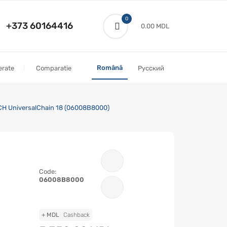
0
+373 60164416
0.00 MDL
Română
erate
Comparatie
Русский
SCH UniversalChain 18 (06008B8000)
Code:
06008B8000
+ MDL
Cashback