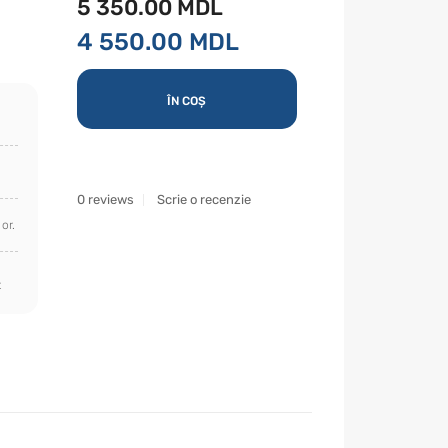
5 350.00 MDL
4 550.00 MDL
ÎN COȘ
0 reviews
Scrie o recenzie
or.
t