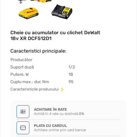
Cheie cu acumulator cu clichet DeWalt
18v XR DCF512D1
Caracteristici principale:
Producător
Suport duză
1/2
Putere, W
18
Cuplu max.: dur, Nm
95
Сaracteristicile produsului
ACHITARE ÎN RATE
Achită în 4 rate cu dobîndă
0%
PLATA CU CARDUL
Achitare online prin card bancar