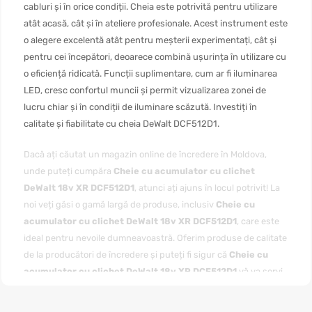
cabluri și în orice condiții. Cheia este potrivită pentru utilizare
atât acasă, cât și în ateliere profesionale. Acest instrument este
o alegere excelentă atât pentru meșterii experimentați, cât și
pentru cei începători, deoarece combină ușurința în utilizare cu
o eficiență ridicată. Funcții suplimentare, cum ar fi iluminarea
LED, cresc confortul muncii și permit vizualizarea zonei de
lucru chiar și în condiții de iluminare scăzută. Investiți în
calitate și fiabilitate cu cheia DeWalt DCF512D1.
Dacă ați căutat un magazin online de încredere în Moldova,
unde puteți cumpăra
Cheie cu acumulator cu clichet
DeWalt 18v XR DCF512D1
, atunci ați ajuns în locul potrivit! La
noi veți găsi o gamă largă de produse, inclusiv
Cheie cu
acumulator cu clichet DeWalt 18v XR DCF512D1
, care este
ideal pentru nevoile dumneavoastră. Oferim produse de calitate
de la producători de încredere și puteți fi sigur că
Cheie cu
acumulator cu clichet DeWalt 18v XR DCF512D1
vă va servi
mult timp.
Puteți
cumpăra Cheie cu acumulator cu clichet DeWalt 18v