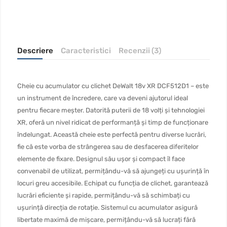
Descriere
Caracteristici
Recenzii (3)
Cheie cu acumulator cu clichet DeWalt 18v XR DCF512D1 – este
un instrument de încredere, care va deveni ajutorul ideal
pentru fiecare meșter. Datorită puterii de 18 volți și tehnologiei
XR, oferă un nivel ridicat de performanță și timp de funcționare
îndelungat. Această cheie este perfectă pentru diverse lucrări,
fie că este vorba de strângerea sau de desfacerea diferitelor
elemente de fixare. Designul său ușor și compact îl face
convenabil de utilizat, permițându-vă să ajungeți cu ușurință în
locuri greu accesibile. Echipat cu funcția de clichet, garantează
lucrări eficiente și rapide, permițându-vă să schimbați cu
ușurință direcția de rotație. Sistemul cu acumulator asigură
libertate maximă de mișcare, permițându-vă să lucrați fără