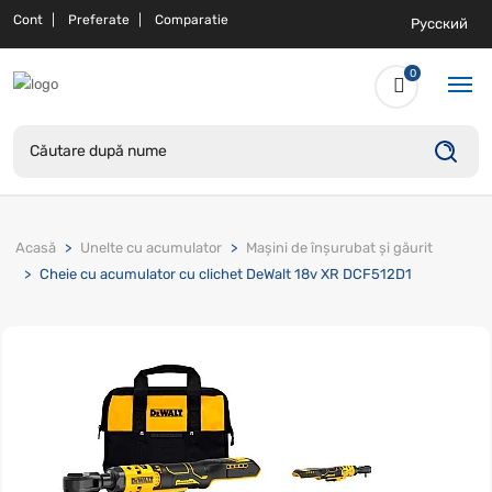
Cont
Preferate
Comparatie
Русский
0
Acasă
Unelte cu acumulator
Mașini de înșurubat și găurit
Cheie cu acumulator cu clichet DeWalt 18v XR DCF512D1