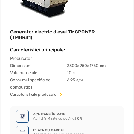
Generator electric diesel TMGPOWER
(TMGR41)
Caracteristici principale:
Producător
Dimensiuni
2300x950x1760mm
Volumul de ulei
10 л
Consumul specific de
6.95 л/ч
combustibil
Сaracteristicile produsului
ACHITARE ÎN RATE
Achită în 4 rate cu dobîndă
0%
PLATA CU CARDUL