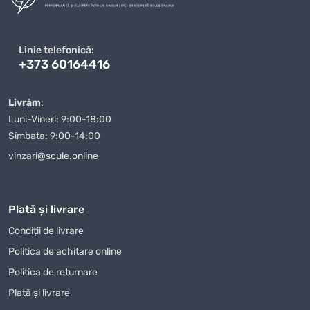
excelente, ci și la un nivel ridicat de servicii. Ne preocupăm de
fiecare client și oferim suport personalizat în toate etapele
achiziției
Generator electric diesel TMGPOWER (TMGR41)
.
Linie telefonică:
Dacă aveți întrebări sau nelămuriri, echipa noastră de specialiști
+373 60164416
este întotdeauna gata să vă ajute să faceți alegerea corectă.
Când comandați
Generator electric diesel TMGPOWER
Livrăm
:
(TMGR41)
de la magazinul nostru, puteți fi siguri că veți primi
Luni-Vineri: 9:00-18:00
un produs de calitate într-un timp scurt. Oferim diverse
Simbata: 9:00-14:00
modalități de plată, ceea ce face procesul de achiziție și mai
vinzari@scule.online
convenabil pentru clienții noștri. Indiferent unde vă aflați în
Moldova, vă vom livra
Generator electric diesel TMGPOWER
(TMGR41)
rapid și în siguranță.
Plată și livrare
Magazin Online TOPSALE.MD vă oferă nu doar posibilitatea de a
Condiții de livrare
cumpăra
Generator electric diesel TMGPOWER (TMGR41)
cu
Politica de achitare online
livrare, dar și de a profita de alte condiții avantajoase, cum ar fi
promoțiile și reducerile care sunt actualizate periodic pe site-ul
Politica de returnare
nostru. Urmăriți-ne pentru a nu rata ofertele avantajoase la
Plată și livrare
Generator electric diesel TMGPOWER (TMGR41)
și alte