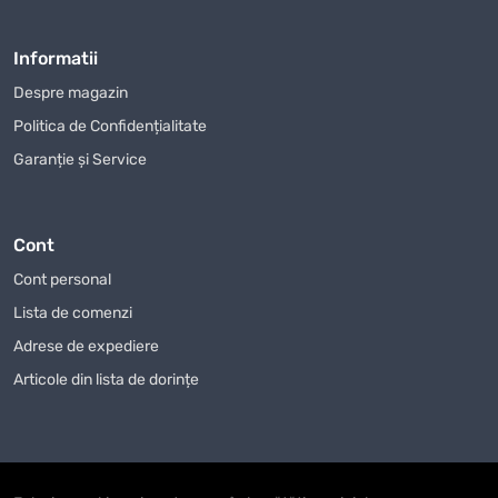
produse.
Mulți dintre clienții noștri au apreciat deja calitatea
Informatii
Generator electric diesel TMGPOWER (TMGR41)
Despre magazin
achiziționat din magazinul nostru online și ne-au lăsat
Politica de Confidențialitate
recenzii pozitive. Apreciem opinia fiecărui client și ne
Garanție și Service
străduim să îmbunătățim serviciile noastre pentru a face
procesul de achiziție și mai confortabil și plăcut.
Nu ratați ocazia de a achiziționa
Generator electric diesel
Cont
TMGPOWER (TMGR41)
la cel mai bun preț! Oferim condiții unice
Cont personal
pentru clienții noștri, iar fiecare cumpărător poate conta pe o
abordare individuală.
Generator electric diesel TMGPOWER
Lista de comenzi
(TMGR41)
este alegerea perfectă pentru cei care apreciază
Adrese de expediere
calitatea și fiabilitatea.
Articole din lista de dorințe
Nu uitați că, achiziționând
Generator electric diesel
TMGPOWER (TMGR41)
de la noi, beneficiați nu doar de un
preț avantajos, ci și de o garanție pentru utilizarea
îndelungată a produsului. Suntem siguri că veți fi mulțumiți