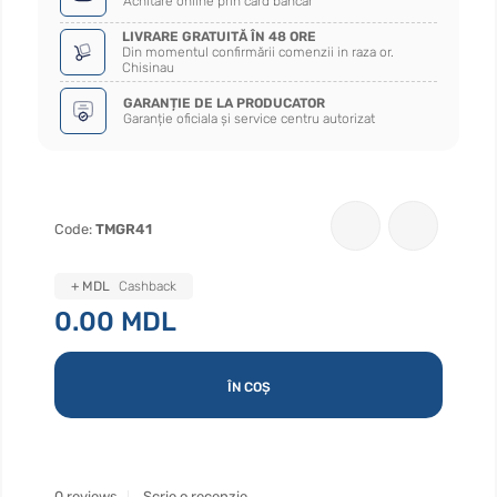
Achitare online prin card bancar
LIVRARE GRATUITĂ ÎN 48 ORE
Din momentul confirmării comenzii in raza or.
Chisinau
GARANȚIE DE LA PRODUCATOR
Garanție oficiala și service centru autorizat
Code:
TMGR41
+ MDL
Cashback
0.00 MDL
ÎN COȘ
0 reviews
Scrie o recenzie