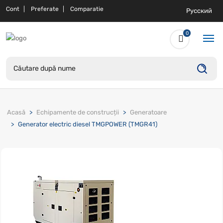
Cont
Preferate
Comparatie
Русский
0
Acasă
Echipamente de construcții
Generatoare
Generator electric diesel TMGPOWER (TMGR41)