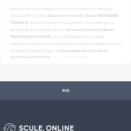
Dacă ați căutat un magazin online de încredere în Moldova,
unde puteți cumpăra
Generator electric diesel TMGPOWER
(TMGR41)
, atunci ați ajuns în locul potrivit! La noi veți găsi o
gamă largă de produse, inclusiv
Generator electric diesel
TMGPOWER (TMGR41)
, care este ideal pentru nevoile
dumneavoastră. Oferim produse de calitate de la producători de
încredere și puteți fi sigur că
Generator electric diesel
TMGPOWER (TMGR41)
vă va servi mult timp.
Puteți
cumpăra Generator electric diesel TMGPOWER
(TMGR41)
cu livrare convenabilă în toată Moldova, inclusiv în
Chișinău și alte regiuni. Magazinul nostru online garantează o
livrare rapidă, iar prețul pentru
Generator electric diesel
SUS
TMGPOWER (TMGR41)
este unul dintre cele mai avantajoase
de pe piață. Ne actualizăm constant gama de produse și ne
asigurăm că clienții noștri primesc cele mai bune oferte la
prețuri competitive.
Avantajele achiziției de la noi nu se rezumă doar la prețuri